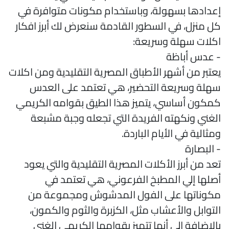
عدادها بسهولة، وباستخدام مكونات متوافرة في
ل منزل، في السطور القادمة سنعرض لك أبرز افكار
كلات سهلة وسريعة:
 عدس أباظة
عتبر من أشهر الأطباق المصرية التقليدية ومن اكلات
هلة وسريعة التحضير، هي تعتمد على العدس
مكون أساسي، يتميز هذا الطيق بقوامه الكريمي
لغني ونكهته الفريدة التي تجعله وجبة مشبعة
مثالية في الأيام الباردة.
 البصارة
عد من أبرز الأكلات المصرية التقليدية والتي يعود
صلها إلي المطبخ الفرعوني، هي تعتمد في
كوناتها على الفول المدشوش ومجموعة من
لتوابل والأعشاب مثل، الكزبرة والثوم والكمون،
الإضافة إلي أنها تتميز بقوامها الكريمي الغني