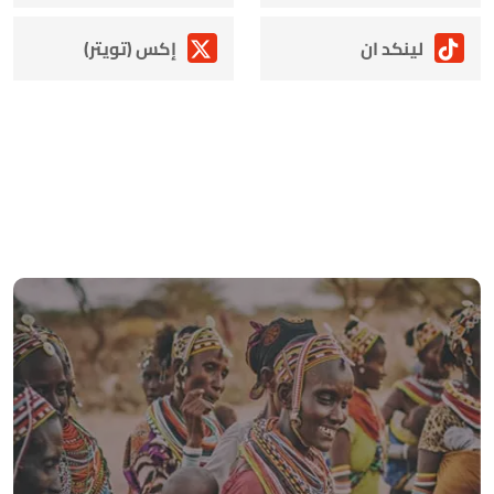
لينكد ان
إكس (تويتر)