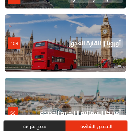
أوروبا || القارة العجوز
108
أمريكا الشمالية || القارة الجديدة
56
القصص الشائعة
ننصح بقراءة