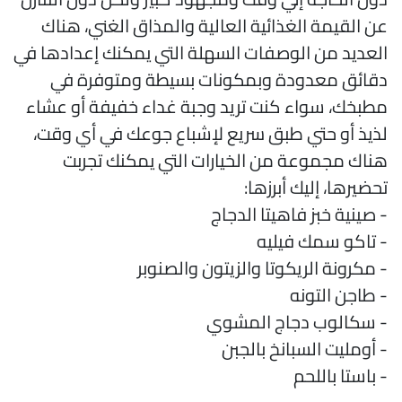
ن القيمة الغذائية العالية والمذاق الغني، هناك
لعديد من الوصفات السهلة التي يمكنك إعدادها في
قائق معدودة وبمكونات بسيطة ومتوفرة في
طبخك، سواء كنت تريد وجبة غداء خفيفة أو عشاء
ذيذ أو حتي طبق سريع لإشباع جوعك في أي وقت،
ناك مجموعة من الخيارات التي يمكنك تجربت
حضيرها، إليك أبرزها:
 صينية خبز فاهيتا الدجاج
 تاكو سمك فيليه
 مكرونة الريكوتا والزيتون والصنوبر
 طاجن التونه
 سكالوب دجاج المشوي
 أومليت السبانخ بالجبن
 باستا باللحم