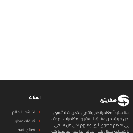
الفئات
اكتشف العالم
ا ستبدأ مغامراتكم وتنتهي بذكريات لا تُنسى.
ن فريق من عشاق السفر والمغامرات، نهدف
ثقافات وتجارب
ى تقديم محتوى ثري وملهم لكل من يسعى
نصائح السفر
كتشاف جمال هذا العالم الواسع. موقعنا هو