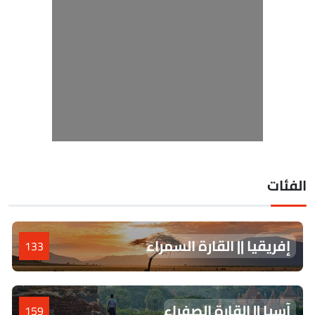
لفئات
إفريقيا || القارة السمراء
133
آسيا || القارة الصفراء
159