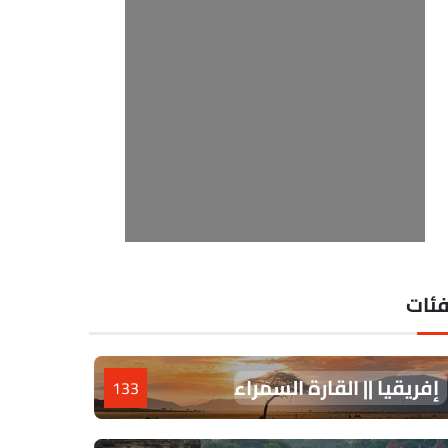
فئات
إفريقيا || القارة السمراء
133