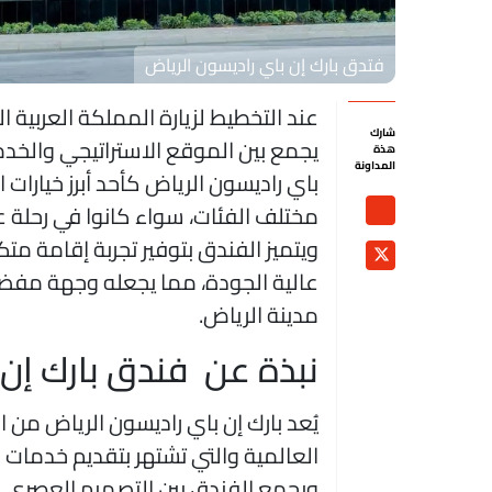
فتدق بارك إن باي راديسون الرياض
عند التخطيط لزيارة المملكة العربية 
شارك
يجمع بين الموقع الاستراتيجي والخدما
هذة
المداونة
باي راديسون الرياض كأحد أبرز خيارات 
مختلف الفئات، سواء كانوا في رحلة عم
ويتميز الفندق بتوفير تجربة إقامة مت
عالية الجودة، مما يجعله وجهة مفضلة 
مدينة الرياض.
نبذة عن فندق بارك إن 
يُعد بارك إن باي راديسون الرياض من 
العالمية والتي تشتهر بتقديم خدمات ر
ويجمع الفندق بين التصميم العصري و