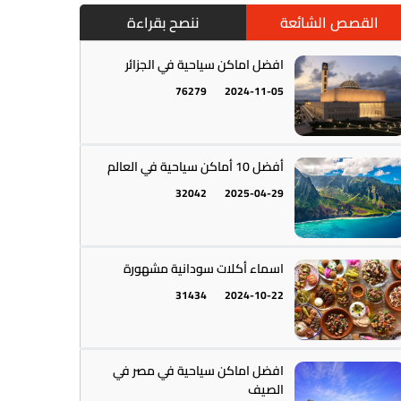
القصص الشائعة
ننصح بقراءة
افضل اماكن سياحية في الجزائر
76279
2024-11-05
أمريكا الجنوبية || القارة اللاتينية
12
أفضل 10 أماكن سياحية في العالم
32042
2025-04-29
اسماء أكلات سودانية مشهورة
31434
2024-10-22
أستراليا || أوقيانوسيا
12
افضل اماكن سياحية في مصر في
الصيف