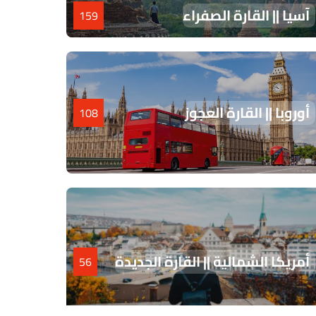
آسيا || القارة الصفراء
159
أوروبا || القارة العجوز
108
أمريكا الشمالية || القارة الجديدة
56