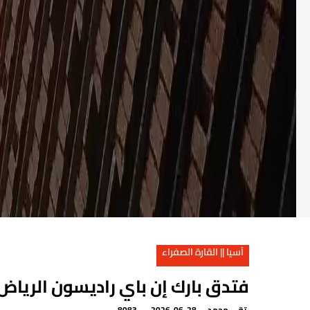
آسيا || القارة الصفراء
فتدق بارك إن باي راديسون الرياض
تقي محمد
2026-06-28
8083