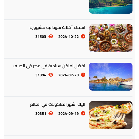
اسماء أكلات سودانية مشهورة
31503
2024-10-22
افضل اماكن سياحية في مصر في الصيف
أستراليا || أوقيانوسيا
12
31394
2024-07-28
اليك اشهر الماكولات في العالم
30351
2024-09-19
التراث والتقاليد
31