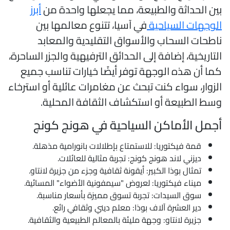
ين الحداثة والطبيعة، مما يجعلها واحدة من
أبرز
لوجهات السياحية
في آسيا، تتنوع معالمها بين
اطحات السحاب والأسواق التقليدية والمعابد
لتاريخية، إضافة إلى الحدائق الترفيهية والجزر الساحرة،
ما أن هذه الوجهة توفر أيضًا خيارات تناسب جميع
لزوار، سواء كنت تبحث عن مغامرات عائلية أو استرخاء
سط الطبيعة أو استكشاف الثقافة المحلية.
جمل الأماكن السياحية في هونج كونج
قمة فيكتوريا: للاستمتاع بإطلالات بانورامية مذهلة.
ديزني لاند هونج كونج: تجربة مثالية للعائلات.
تمثال بوذا الكبير: أيقونة ثقافية وجزء من جزيرة لانتاو.
ميناء فيكتوريا: لعروض "سيمفونية الأضواء" المسائية.
سوق السيدات: تجربة تسوق مميزة بأسعار مناسبة.
دير العشرة آلاف بوذا: معلم ديني وثقافي رائع.
جزيرة لانتاو: وجهة مليئة بالمعالم الطبيعية والثقافية.