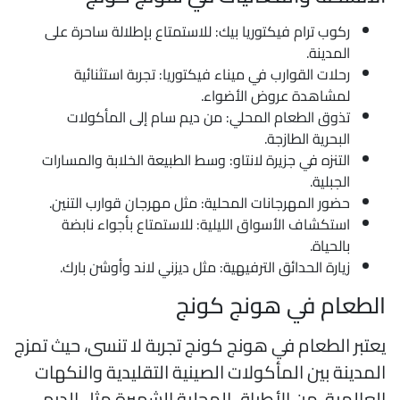
ركوب ترام فيكتوريا بيك: للاستمتاع بإطلالة ساحرة على
المدينة.
رحلات القوارب في ميناء فيكتوريا: تجربة استثنائية
لمشاهدة عروض الأضواء.
تذوق الطعام المحلي: من ديم سام إلى المأكولات
البحرية الطازجة.
التنزه في جزيرة لانتاو: وسط الطبيعة الخلابة والمسارات
الجبلية.
حضور المهرجانات المحلية: مثل مهرجان قوارب التنين.
استكشاف الأسواق الليلية: للاستمتاع بأجواء نابضة
بالحياة.
زيارة الحدائق الترفيهية: مثل ديزني لاند وأوشن بارك.
لطعام في هونج كونج
عتبر الطعام في هونج كونج تجربة لا تنسى، حيث تمزج
لمدينة بين المأكولات الصينية التقليدية والنكهات
لعالمية، من الأطباق المحلية الشهيرة مثل الديم