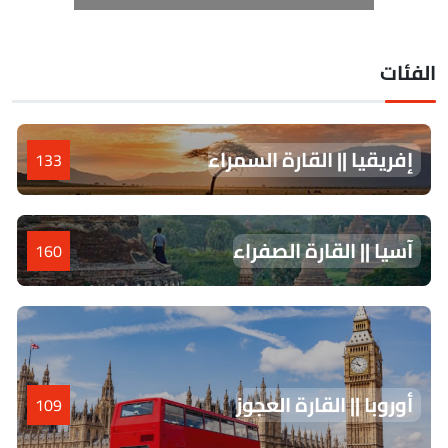
لفئات
إفريقيا || القارة السمراء
133
آسيا || القارة الصفراء
160
أوروبا || القارة العجوز
109