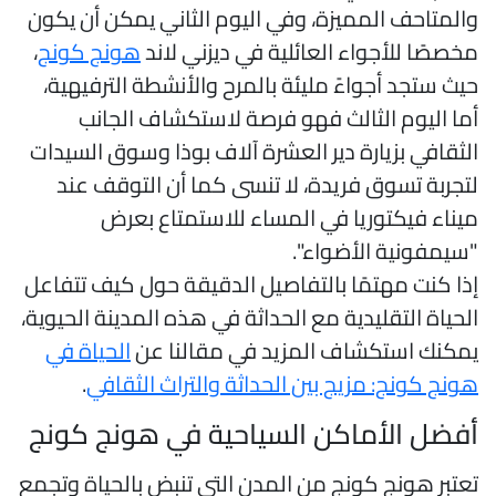
المتاحف المميزة، وفي اليوم الثاني يمكن أن يكون
خصصًا للأجواء العائلية في ديزني لاند
هونج كونج
،
يث ستجد أجواءً مليئة بالمرح والأنشطة الترفيهية،
ما اليوم الثالث فهو فرصة لاستكشاف الجانب
لثقافي بزيارة دير العشرة آلاف بوذا وسوق السيدات
تجربة تسوق فريدة، لا تنسى كما أن التوقف عند
يناء فيكتوريا في المساء للاستمتاع بعرض
سيمفونية الأضواء".
ذا كنت مهتمًا بالتفاصيل الدقيقة حول كيف تتفاعل
لحياة التقليدية مع الحداثة في هذه المدينة الحيوية،
مكنك استكشاف المزيد في مقالنا عن
الحياة في
ونج كونج: مزيج بين الحداثة والتراث الثقافي
.
فضل الأماكن السياحية في هونج كونج
عتبر هونج كونج من المدن التي تنبض بالحياة وتجمع