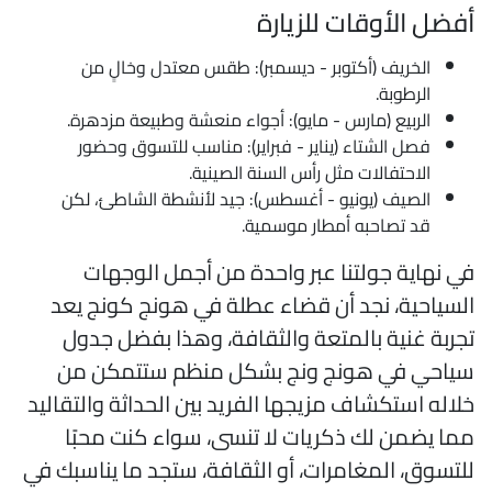
فضل الأوقات للزيارة
الخريف (أكتوبر - ديسمبر): طقس معتدل وخالٍ من
الرطوبة.
الربيع (مارس - مايو): أجواء منعشة وطبيعة مزدهرة.
فصل الشتاء (يناير - فبراير): مناسب للتسوق وحضور
الاحتفالات مثل رأس السنة الصينية.
الصيف (يونيو - أغسطس): جيد لأنشطة الشاطئ، لكن
قد تصاحبه أمطار موسمية.
ي نهاية جولتنا عبر واحدة من أجمل الوجهات
لسياحية، نجد أن قضاء عطلة في هونج كونج يعد
جربة غنية بالمتعة والثقافة، وهذا بفضل جدول
ياحي في هونج ونج بشكل منظم ستتمكن من
لاله استكشاف مزيجها الفريد بين الحداثة والتقاليد
ما يضمن لك ذكريات لا تنسى، سواء كنت محبًا
لتسوق، المغامرات، أو الثقافة، ستجد ما يناسبك في