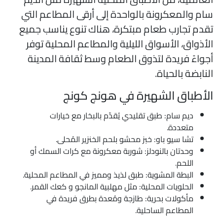
ام والمعكرونة بالواحدة إلى أرقى المطاعم التي
قدم تجارب طعام مبتكرة، هناك تنوع يناسب جميع
لأذواق، الأسواق الليلية والمطاعم المحلية توفر
جواءً فريدة لتذوق الطعام وسط ثقافة المدينة
لنابضة بالحياة.
لأطباق الشهيرة في هونج كونج
ديم سام: طبق تقليدي يُقدّم بالبخار مع خيارات
متعددة.
تشا سيو باو: خبز محشو بلحم الخنزير المُحلى.
وحدتان بالنودلز: شوربة معكرونة مع كرات السمك أو
اللحم.
البطة المشوية: طبق لذيذ ومميز في المطاعم المحلية.
الحلويات المحلية: مثل مهلبية المانجو و كعك القمر.
مأكولات بحرية: طازجة ومُعدة بطرق فريدة في
المطاعم الساحلية.