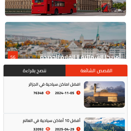
أمريكا الشمالية || القارة الجديدة
56
القصص الشائعة
ننصح بقراءة
افضل اماكن سياحية في الجزائر
76348
2024-11-05
أفضل 10 أماكن سياحية في العالم
أمريكا الجنوبية || القارة اللاتينية
12
32092
2025-04-29