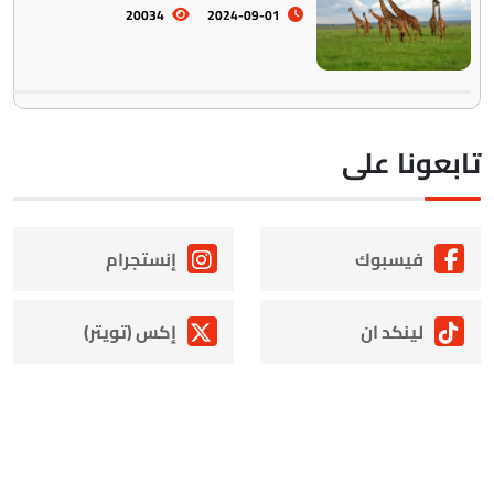
20034
2024-09-01
ابعونا على
فيسبوك
إنستجرام
لينكد ان
إكس (تويتر)