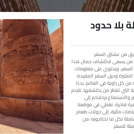
 بلا حدود
فريق من عشاق السفر
ل من يسعى لاكتشاف جمال هذا
 السفر، ويحتوي على معلومات
المثيرة وحيل السفر المفيدة.
 كل زاوية في العالم، بدءًا
ة التي تنتظر من يكتشفها. نقدم
 والاستمتاع برحلتكم إلى
رة فاخرة. نغطي في موقعنا
اضات مائية، إلى جولات طعام
املة لكل ما تحتاجونه، من
بئة للسفر.