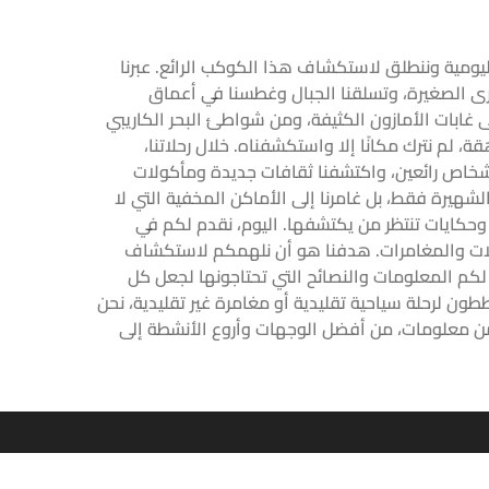
ة اليومية وننطلق لاستكشاف هذا الكوكب الرائع. عبرنا
لقرى الصغيرة، وتسلقنا الجبال وغطسنا في أعماق
 غابات الأمازون الكثيفة، ومن شواطئ البحر الكاريبي
قة، لم نترك مكانًا إلا واستكشفناه. خلال رحلاتنا،
 بأشخاص رائعين، واكتشفنا ثقافات جديدة ومأكولات
الشهيرة فقط، بل غامرنا إلى الأماكن المخفية التي لا
وحكايات تنتظر من يكتشفها. اليوم، نقدم لكم في
ات والمغامرات. هدفنا هو أن نلهمكم لاستكشاف
لكم المعلومات والنصائح التي تحتاجونها لجعل كل
طون لرحلة سياحية تقليدية أو مغامرة غير تقليدية، نحن
من معلومات، من أفضل الوجهات وأروع الأنشطة إلى
تواصل معنا