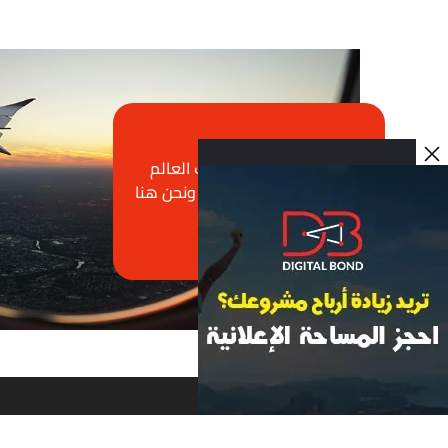
انضموا إلينا، ودعونا نكتشف العالم
معًا. لأن كل رحلة تبدأ بحلم، ونحن هنا
لنساعدكم على تحقيقه.