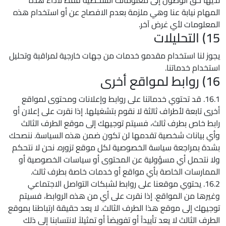
لديها حق الوصول إلى معلوماتك الشخصية فقط لأداء هذه
المهام نيابة عنا وهي ملزمة بعدم الافصاح عن أو استخدام هذه
المعلومات لأي غرض آخر.
15) التحليلات
يجوز لنا استخدام مقدمو خدمات من جهات خارجية لمراقبة وتحليل
استخدام خدماتنا.
16) روابط لمواقع أخرى
16.1. قد تحتوي خدماتنا على روابط وإعلانات ومحتوى لمواقع
أخرى تابعة لأطراف ثالثة لا نقوم بتشغيلها. إذا نقرت على إعلان أو
رابط خاص بطرف ثالث، فسيتم توجيهك إلى موقع الطرف الثالث
وأي بيانات شخصية تقدمها لن تكون ضمن هذه السياسة. ننصحك
بشدة بمراجعة سياسة الخصوصية لكل موقع تزوره. نحن لا نتحكم
ولا نتحمل أي مسؤولية عن المحتوى أو سياسات الخصوصية أو
الممارسات الخاصة بأي مواقع أو خدمات خاصة بطرف ثالث.
16.2. يحتوي موقعنا على روابط لشبكات التواصل الاجتماعي
وغيرها من المواقع. إذا نقرت على أي من هذه الروابط، فسيتم
توجيهك إلى موقع هذا الطرف الثالث. لا يعد حقيقة ارتباطنا بموقع
الطرف الثالث لا يعد تأييداً أو تفويضاً أو تمثيلاً لانتسابنا إلى ذلك