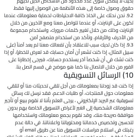
بحيث لا يتمكن سوى عدد محدود من الأشخاص الذين لديهم
حقوق وصول خاصة إلى هذه الأنظمة من الوصول إليها فقط.
9.2. نحن نحثك على اتخاذ كافة الاحتياطات لحماية معلوماتك عندما
تكون على الإنترنت، أو عندما تتواصل معنا ومع الآخرين من خلال
الإنترنت وذلك من خلال تغيير كلمات مرورك، واستخدام مجموعة
من الأحرف والأرقام، وتأكد من استخدام متصفح آمن.
9.3. إذا كان لديك سبب للاعتقاد بأن تفعالك معنا لم يعد آمناً (على
سبيل المثال، إذا كنت تشعر أن أمان حسابك قد تعرض للخطر)، أو إذا
كنت تشك في أن شخصاً آخر يستخدم حسابك، فيرجى إخطارنا على
الفور من خلال الاتصال بنا كما هو موضح في قسم اتصل بنا.
10) الرسائل التسويقية
إذا كنت قد زودتنا بمعلوماتك من أجل تلقي تحديثات منا أو لتلقي
معلومات حول المنتجات، أو طلبات الدعم، فقد نرسل لك رسائل
تسويقية عبر البريد الإلكتروني ، يرجى العلم بأننا لا نقوم ببيع أو تأجير
معلوماتك الشخصية إلى الغير لأغراض التسويق الخاصة بهم بدون
موافقة صريحة منك. وقد نقوم بجمع معلوماتك واستخدامها
لتحسين وتخصيص خدماتنا ومحتوياتنا واعلاناتنا. في حالة عدم
رغبتك في استلام مراسلات التسويق منا عن طريق email أو