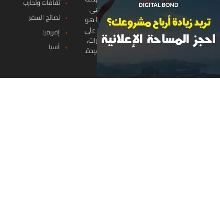
ثقافات وتجارب
إلى تقديم محتوى ثري وملهم لكل من يسعى
نصائح السفر
لاكتشاف جمال هذا العالم الواسع. موقعنا هو
دليلك الشامل لكل ما يخص السفر، ويحتوي على
إفريقيا
معلومات متنوعة حول مختلف الدول والقارات،
آسيا
فضلاً عن الأنشطة المثيرة وحيل السفر المفيدة.
اختصارات
الرئيسية
من نحن
كل القصص
تواصل معنا
سياسة الخصوصية
تواصل معنا