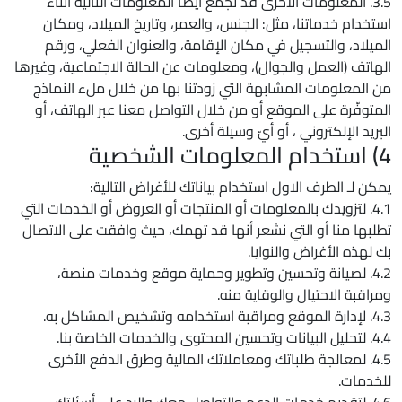
3.5. المعلومات الأخرى قد نجمع أيضاً المعلومات التالية أثناء
استخدام خدماتنا، مثل: الجنس، والعمر، وتاريخ الميلاد، ومكان
الميلاد، والتسجيل في مكان الإقامة، والعنوان الفعلي، ورقم
الهاتف (العمل والجوال)، ومعلومات عن الحالة الاجتماعية، وغيرها
من المعلومات المشابهة التي زودتنا بها من خلال ملء النماذج
المتوفّرة على الموقع أو من خلال التواصل معنا عبر الهاتف، أو
البريد الإلكتروني ، أو أيّ وسيلة أخرى.
4) استخدام المعلومات الشخصية
يمكن لـ الطرف الاول استخدام بياناتك للأغراض التالية:
4.1. لتزويدك بالمعلومات أو المنتجات أو العروض أو الخدمات التي
تطلبها منا أو التي نشعر أنها قد تهمك، حيث وافقت على الاتصال
بك لهذه الأغراض والنوايا.
4.2. لصيانة وتحسين وتطوير وحماية موقع وخدمات منصة،
ومراقبة الاحتيال والوقاية منه.
4.3. لإدارة الموقع ومراقبة استخدامه وتشخيص المشاكل به.
4.4. لتحليل البيانات وتحسين المحتوى والخدمات الخاصة بنا.
4.5. لمعالجة طلباتك ومعاملاتك المالية وطرق الدفع الأخرى
للخدمات.