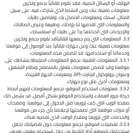
الهاتف أو الرسائل النصية، فقد نقوم تلقائياً بجمع وتخزين
معلومات معينة عنك وعن النشاط الذي شاركت فيه، على سبيل
المثال: اسمك ومعلومات الاتصال بك، وتفاصيل طلبك،
والمعلومات التي تقدمها لنا بإرادتك، وطبيعة وغرض اتصالاتك،
والإجراءات التي اتخذناها رداً على طلبك أو استفسارك.
3.3. المعلومات التي يتم جمعها تلقائياًقد نقوم بجمع وتخزين
معلومات معينة عنك وعن جهازك تلقائياً عند الوصول إلى موقعنا
وخدماتنا أو استخدامها. قد تتضمن هذه المعلومات:
3.3.1. المعلومات التقنية: نجمع المعلومات المرتبطة بنشاطك على
موقعنا وقد تتضمن معلومات تتعلق بالمتصفح ونظام التشغيل،
وعنوان بروتوكول الإنترنت (IP)، ومعرفات الجهاز الفريدة،
ومعلومات أخرى مثل نوع جهازك.
3.3.2. معلومات استخدام الموقع: نجمع المعلومات لفهم أنماط
حركة مرور العملاء واستخدام الموقع بشكل أفضل. قد يشمل ذلك
صفحة الويب التي كنت تزورها قبل الدخول إلى موقعنا، وصفحات
أو ميزات موقعنا التي تصفحتها لإعلامنا بأي جزء من موقعنا
والخدمات التي تزورها ومقدار الوقت الذي تقضيه هناك.
3.3.3. تفضيلات الموقع: نجمع معلومات حول تفضيلاتك لجعل
استخدامك للموقع أكثر إنتاجية من خلال استخدام ملفات تعريف