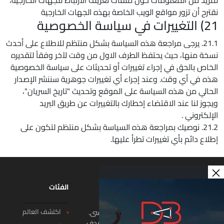
لمزيد من المعلومات حول ملفات تعريف الارتباط للجهات الخارجية،
نقترح أن تزور مواقع الويب الخاصة بهذه الجهات الخارجية
21) التغييرات في سياسة الخصوصية
21.1. يرجى مراجعة هذه السياسة بشكل منتظم للاطلاع على أحدث
نسخة منها، حيث يحتفظ الطرف الاول من وقت لآخر وفقاً لتقديره
الخاص بالحق في إجراء تغييرات أو تحديثات على سياسة الخصوصية
هذه في أي وقت. وعند إجراء أي تغييرات جوهرية سننشر الإصدار
الحالي من هذه السياسة على الموقع وتحديث "تاريخ السريان"،
ويجوز لنا عند الاقتضاء إخطارك بالتغييرات عن طريق البريد
الإلكتروني .
21.2. نوصيك بمراجعة هذه السياسة بشكل منتظم لتكون على
إطلاع دائم بأي تغييرات تطرأ عليها.
الفئات
اكتشف العالم
هنا ستبدأ مغامراتكم وتنتهي بذكريات لا تُنسى.
نحن فريق من عشاق السفر والمغامرات، نهدف