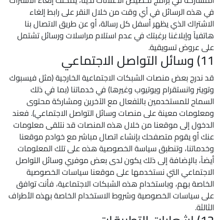
المشاركة في برامج تخصيص الاعلانات لدينا، يمكنك إلغاء الاشتراك
في هذه الرسائل في أي وقت من خلال النقر على رابط إلغاء
الاشتراك الذي يظهر أسفل كل رسالة، أو عن طريق الاتصال بنا
هاتفياً وإبلاغنا برغبتك في عدم استلام مراسلات ورسائل تشتمل
على عروض تسويقية.
11) وسائل التواصل الاجتماعي
قد ندرج بعض منصات الشبكات الاجتماعية الخارجية (مثل فيسبوك
وتويتر وانستقرام ويوتيوب وغيرها) في خدماتنا (بما في ذلك
السماح للمستخدمين بالتفعال مع الآخرين ومشاركة محتوى
ومعلومات معينة على منصات وسائل التواصل الاجتماعي). فعند
الدخول إلى موقعنا من خلال هذه المنصات قد نتلقى معلومات
عنك أو يقوم متصفحك بإنشاء اتصال مباشر مع خوادم موقعنا
وخدماتنا، وتنطبق سياسة الخصوصية هذه على تلك المعلومات
أيضاً، بالإضافة إلى ذلك يكون لدى بعض موفري وسائل التواصل
الاجتماعي التي نستخدمها على موقعنا سياسات الخصوصية
الخاصة بهم، وباستخدام هذه الشبكات الاجتماعية، فأنت توافق
على سياسات الخصوصية وشروط الاستخدام الخاصة بهذه الأطراف
الثالثة.