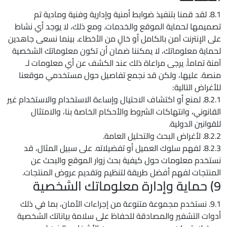
8.1. لقد قمنا بتنفيذ ضوابط أمنية وإدارية وفنية ومادية تم
تصميمها لحماية الموقع والخدمات. ومع ذلك، لا يوجد أي نشاط
على الإنترنت آمن بالكامل أو خالٍ من الأخطاء. بينما نسعى جاهدين
لحماية معلوماتك، لا يمكننا ضمان أن تكون معلوماتك الشخصية
آمنة تماماً. يرجى مراعاة ذلك عند الكشف عن أي معلومات لـ
منصة. عليها، ولكن قد نجمع تفاصيل حول مستخدمي موقعنا
للأغراض التالية:
8.2.1. لمنع أو اكتشاف الاحتيال وإساءة الاستخدام والاستخدام غير
القانوني، وانتهاكات الشروط والأحكام الخاصة بنا، والامتثال
للقوانين الدولية.
8.2.2. لأغراض البحث والتحليل العامة.
8.2.3. لفهم سلوك العميل أو تفضيلاته. على سبيل المثال، قد
نستخدم معلومات حول كيفية بحث زوار الموقع والبحث عن
المنتجات لفهم أفضل طريقة لتنظيم وتقديم عروض المنتجات.
9) حماية وإدارة معلوماتك الشخصية
9.1. نستخدم مجموعة متنوعة من إجراءات الأمان، بما في ذلك
أدوات التشفير والمصادقة للحفاظ على سلامة بياناتك الشخصية