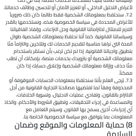
أرشيفاتنا طالما بقيت مستخدماً لخدمات منصة، بما في ذلك
لأغراض التحليل الداخلي، أو لتعزيز الأمان أو لتحسين وظائف خدماتنا.
7.2. سنحتفظ بمعلوماتك الشخصية فقط طالما كان ذلك ضرورياً
للأغراض المحددة في سياسة الخصوصية هذه، ونستخدمها بالقدر
اللازم للامتثال لالتزاماتنا القانونية وحل النزاعات، وإنفاذ اتفاقياتنا
وسياساتنا القانونية. كما أننا نحتفظ بمعلوماتك الشخصية طوال
المدة التي نراها مناسبة لتقديم الخدمات لك وللآخرين والتزاماً منّا
بتطبيق واجباتنا القانونية. إذا لم تكن ترغب بأن نستمّر باستخدام
معلوماتك الشخصية أو بتزويدك بخدمات منصة، بإمكانك أن ‎تطلب
منّا حذف وإزالة معلوماتك الشخصية وإغلاق حسابك إذا كان
ممكناً.
7.3. يُرجى العلم بأننا سنحتفظ بمعلومات الحسابات الموقوفة أو
المحذوفة وفقاً لما تفتضيها مصالحنا التجارية القانونية من أجل
الالتزام بالقانون، وتفادي عمليات الاحتيال، وتسوية الخلافات،
والمساعدة في إجراء التحقيقات، وتطبيق الشروط والأحكام، واتخاذ
أي إجراءات أخرى يسمح بها القانون. وسيتم التعامل مع
المعلومات بما يتوافق مع سياسة الخصوصية الخاصة بنا.
8) حماية المعلومات والموقع وضمان
السلامة