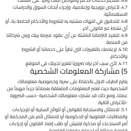
4.6. لتقديم خدمات الدعم والتواصل معك والرد على أسئلتك.
4.7. لأغراض ترويجية وإعلامية، وإجراء أبحاث السوق والدراسات
الاستقصائية.
4.8. للتحقيق في انتهاك مشتبه به للشروط والأحكام الخاصة بنا، أو
أي نشاط غير قانوني آخر.
4.9. لتنفيذ التزاماتنا الناشئة عن أي عقود مبرمة بينك وبين شركائنا
من المنصة.
4.10. لإعلامك بالتغييرات التي تطرأ على خدماتنا أو الشروط
والأحكام.
4.11. لأي سبب آخر نراه ضروريًا لتعزيز تجربتك في الموقع.
5) مشاركة المعلومات الشخصية
يلتزم الطرف الاول بالحفاظ على سرية وخصوصية معلوماتك
الشخصية حيث تعتبر المعلومات المتعلقة بعملائنا جزءاً مهماً من
عملنا، ومع ذلك قد نشارك معلوماتك الشخصية -حسب الضرورة
-للأغراض التالية:
5.1. للامتثال والاستجابة للقوانين أو للوائح السارية أو للإجراءات
والمطالبات القانونية أو الحكومية أو للامتثال لأمر من المحكمة أو
أمر الاستدعاء أو مذكرة تفتيش أو طلب إنفاذ القانون أو إجراءات
قانونية مماثلة أو لحماية حقوقنا القانونية.