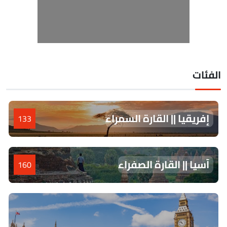
لفئات
إفريقيا || القارة السمراء
133
آسيا || القارة الصفراء
160