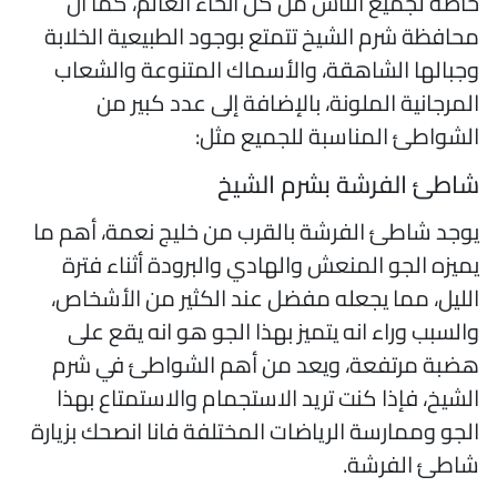
اصة لجميع الناس من كل أنحاء العالم، كما أن
حافظة شرم الشيخ تتمتع بوجود الطبيعية الخلابة
جبالها الشاهقة، والأسماك المتنوعة والشعاب
لمرجانية الملونة، بالإضافة إلى عدد كبير من
لشواطئ المناسبة للجميع مثل:
اطئ الفرشة بشرم الشيخ
وجد شاطئ الفرشة بالقرب من خليج نعمة، أهم ما
ميزه الجو المنعش والهادي والبرودة أثناء فترة
لليل، مما يجعله مفضل عند الكثير من الأشخاص،
السبب وراء انه يتميز بهذا الجو هو انه يقع على
ضبة مرتفعة، ويعد من أهم الشواطئ في شرم
لشيخ، فإذا كنت تريد الاستجمام والاستمتاع بهذا
لجو وممارسة الرياضات المختلفة فانا انصحك بزيارة
اطئ الفرشة.