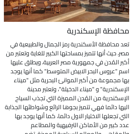
حافظة الإسكندرية
عد محافظة الأسكندرية رمز الجمال والطبيعية في
صر، حيث أنها تتميز بمساحتها الكبير للغاية وتعتبر من
كبر المُدن في جمهورية مصر العربية، ويطلق عليها
سم "عروس البحر الابيض المتوسط" كما أنها يوجد
ها مجموعة من أكبر الموانئ البحرية مثل "ميناء
لإسكندرية" و "ميناء الدخيلة"، وتعتبر مدينة
لإسكندرية من المُدن المميزة التي تجذب السياح
ليها دائما فهي تتميز بجوها الرائع وشواطئها الجذابة
لتي تجعلها الاختيار الاول دائما، كما أنها يوجد بها
دد كبير من الأماكن الترفيهية والمطاعم
المقاهي والمعالم السياحية المميزة، تضم