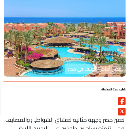
أفضل أماكن مصيف في مصر
رك هذة المداونة
عتبر مصر وجهة مثالية لعشاق الشواطئ والمصايف،
هي تتمتع بساحلين طويلين على البحرين الأبيض