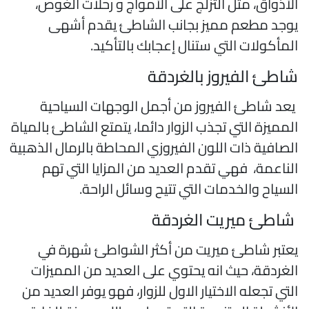
لأذواق، مثل التزلج على الأمواج و رحلات الغوص،
وجد مطعم مميز بجانب الشاطئ يقدم أشهى
لمأكولات التي ستنال إعجابك بالتأكيد.
اطئ الفيروز بالغردقة
عد شاطئ الفيروز من أجمل الوجهات السياحية
لمميزة التي تجذب الزوار دائما، يتمتع الشاطئ بالمياة
لصافية ذات اللون الفيروزي المحاطة بالرمال الذهبية
لناعمة، فهي تقدم العديد من المزايا التي تهم
لسياح والخدمات التي تتيح وسائل الراحة.
اطئ ميريت الغردقة
عتبر شاطئ ميريت من أكثر الشواطئ شهرة في
لغردقة، حيث انه يحتوي على العديد من المميزات
لتي تجعله الاختيار الاول للزوار، فهو يوفر العديد من