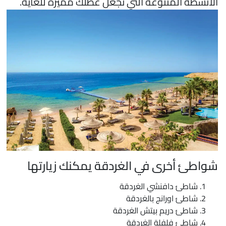
لأنشطة المتنوعة التي تجعل عطلك مميزة للغاية.
واطئ أخرى في الغردقة يمكنك زيارتها
شاطئ دافنشي الغردقة
شاطئ اورانج بالغردقة
شاطئ دريم بيتش الغردقة
شاطئ فلفلة الغردقة