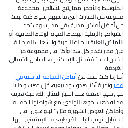
لمتوسط والأحمر، مما يتيح للسائحين مجموعة
تنوعة من الخيارات التي تناسبهم سواء كنت تبحث
ن أفضل أماكن مصيف في مصر سوف تجد
لشواطئ الرملية البيضاء، المياه الزرقاء الصافية، أو
لأماكن الغنية بالحياة البحرية والشعاب المرجانية،
إن مصر تقدم كل هذا وأكثر في مجموعة من
لمُدن المختلفة مثل، الإسكندرية، الساحل الشمالي،
لغردقة
ما إذا كنت تبحث عن
أماكن السياحة الداخلية في
صر
وتجربة أكثر هدوء وطبيعية، فإن دهب و طابا
لى خليج العقبة هما الخيار المثالي لك، حيث تعرف
دينة دهب بجوها الهادئ، مع شواطئها الجميلة
أماكن الغوص الشهيرة مثل "البلو هول". في
لمقابل، توفر طابا مناظر طبيعية خلابة تمتزج فيها
لجبال مع البحر، ما يجعلها وجهة فريدة للاسترخاء