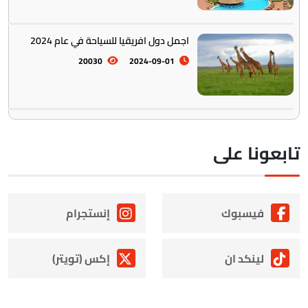
اجمل دول افريقيا للسياحة في عام 2024
20030
2024-09-01
ابعونا على
فيسبوك
إنستجرام
لينكد ان
إكس (تويتر)