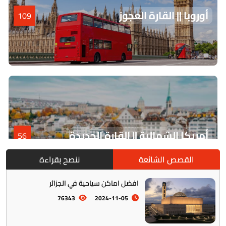
أوروبا || القارة العجوز
109
أمريكا الشمالية || القارة الجديدة
56
القصص الشائعة
ننصح بقراءة
افضل اماكن سياحية في الجزائر
76343
2024-11-05