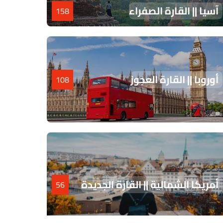
آسيا || القارة الصفراء
158
أوروبا || القارة العجوز
108
أمريكا الشمالية || القارة الجديدة
56