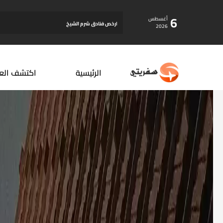
6
أغسطس
يا
ارخص فنادق شرم الشيخ
2026
الرئيسية
اكتشف الع