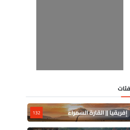
فئات
إفريقيا || القارة السمراء
132