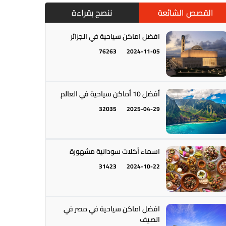
القصص الشائعة
ننصح بقراءة
افضل اماكن سياحية في الجزائر
76263
2024-11-05
أمريكا الجنوبية || القارة اللاتينية
12
أفضل 10 أماكن سياحية في العالم
32035
2025-04-29
اسماء أكلات سودانية مشهورة
31423
2024-10-22
أستراليا || أوقيانوسيا
12
افضل اماكن سياحية في مصر في
الصيف