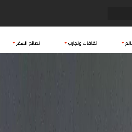
فندق شتيجنبرجر
دليلك
الم
ثقافات وتجارب
نصائح السفر