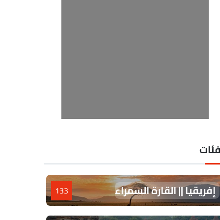
فئات
إفريقيا || القارة السمراء
133