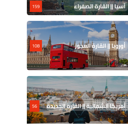
آسيا || القارة الصفراء
159
أوروبا || القارة العجوز
108
أمريكا الشمالية || القارة الجديدة
56