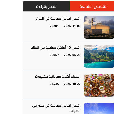
القصص الشائعة
ننصح بقراءة
افضل اماكن سياحية في الجزائر
76281
2024-11-05
أمريكا الجنوبية || القارة اللاتينية
12
أفضل 10 أماكن سياحية في العالم
32047
2025-04-29
اسماء أكلات سودانية مشهورة
31435
2024-10-22
أستراليا || أوقيانوسيا
12
افضل اماكن سياحية في مصر في
الصيف