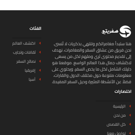
الفئات
اكتشف العالم
ا ستبدأ مغامراتكم وتنتهي بذكريات لا تُنسى.
ن فريق من عشاق السفر والمغامرات، نهدف
ثقافات وتجارب
ى تقديم محتوى ثري وملهم لكل من يسعى
نصائح السفر
كتشاف جمال هذا العالم الواسع. موقعنا هو
يلك الشامل لكل ما يخص السفر، ويحتوي على
إفريقيا
لومات متنوعة حول مختلف الدول والقارات،
آسيا
لاً عن الأنشطة المثيرة وحيل السفر المفيدة.
تصارات
الرئيسية
من نحن
كل القصص
تواصل معنا