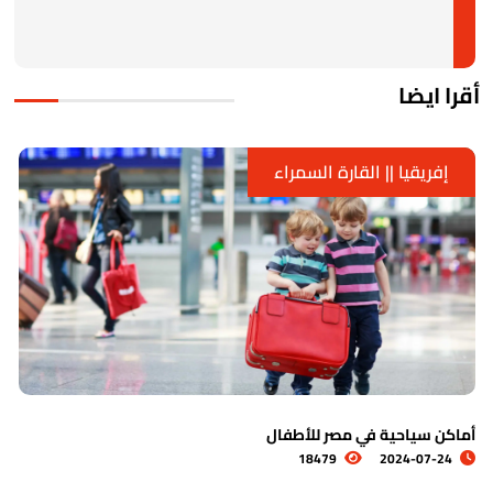
قرا ايضا
إفريقيا || القارة السمراء
ماكن سياحية في مصر للأطفال
ا
18479
2024-07-24