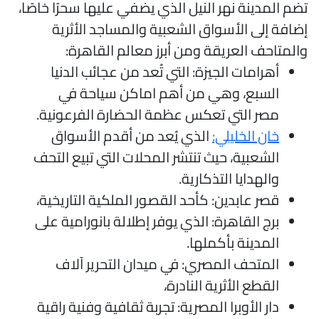
ضم المدينة نهر النيل الذي يضفي عليها سحرًا خاصًا،
ضافة إلى الأسواق الشعبية والمساجد الأثرية
المتاحف العريقة ومن أبرز معالم القاهرة:
أهرامات الجيزة: التي تُعد من عجائب الدنيا
السبع، وهي من أهم اماكن سياحة في
مصر التي تعكس عظمة الحضارة الفرعونية.
خان الخليلي:
الذي يُعد من أقدم الأسواق
الشعبية، حيث تنتشر المحلات التي تبيع التحف
والهدايا التذكارية.
قصر عابدين: كأحد القصور الملكية التاريخية،
برج القاهرة: الذي يوفر إطلالة بانورامية على
المدينة بأكملها.
المتحف المصري: في ميدان التحرير آلاف
القطع الأثرية النادرة،
دار الأوبرا المصرية: تجربة ثقافية وفنية راقية