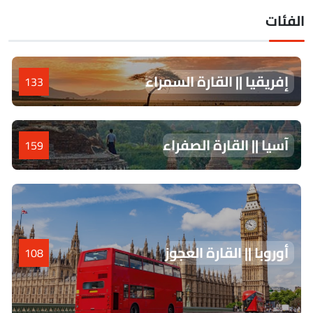
لفئات
إفريقيا || القارة السمراء
133
آسيا || القارة الصفراء
159
أوروبا || القارة العجوز
108