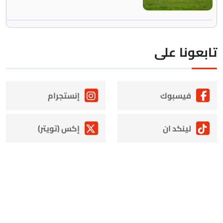
ابعونا على
فيسبوك
إنستجرام
لينكد ان
إكس (تويتر)