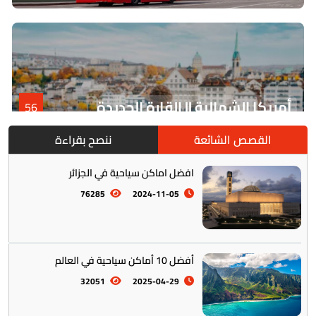
أمريكا الشمالية || القارة الجديدة
56
القصص الشائعة
ننصح بقراءة
افضل اماكن سياحية في الجزائر
76285
2024-11-05
أفضل 10 أماكن سياحية في العالم
أمريكا الجنوبية || القارة اللاتينية
12
32051
2025-04-29