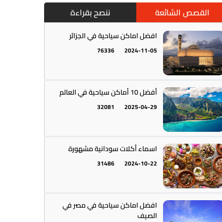
القصص الشائعة
ننصح بقراءة
افضل اماكن سياحية في الجزائر
76336
2024-11-05
أمريكا الجنوبية || القارة اللاتينية
12
أفضل 10 أماكن سياحية في العالم
32081
2025-04-29
اسماء أكلات سودانية مشهورة
31486
2024-10-22
أستراليا || أوقيانوسيا
12
افضل اماكن سياحية في مصر في
الصيف