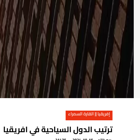
إفريقيا || القارة السمراء
ترتيب الدول السياحية في افريقيا
ريم خالد
2024-10-15
21475