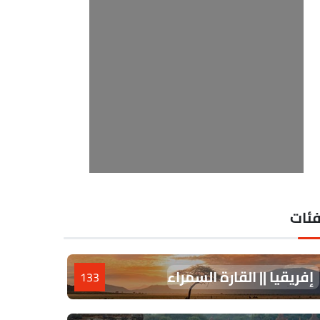
فئات
إفريقيا || القارة السمراء
133