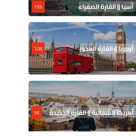
آسيا || القارة الصفراء
159
أوروبا || القارة العجوز
108
أمريكا الشمالية || القارة الجديدة
56