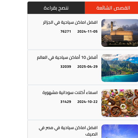
القصص الشائعة
ننصح بقراءة
افضل اماكن سياحية في الجزائر
76271
2024-11-05
أمريكا الجنوبية || القارة اللاتينية
12
أفضل 10 أماكن سياحية في العالم
32039
2025-04-29
اسماء أكلات سودانية مشهورة
31429
2024-10-22
أستراليا || أوقيانوسيا
12
افضل اماكن سياحية في مصر في
الصيف