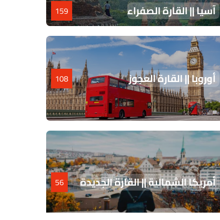
آسيا || القارة الصفراء
159
أوروبا || القارة العجوز
108
أمريكا الشمالية || القارة الجديدة
56