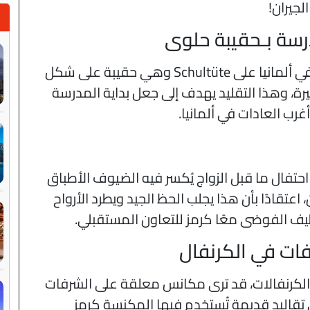
جيران!
درسة بـحقيبة حلوى
في أول يوم دراسي، يحصل كل طفل في ألمانيا على Schultüte وهي حقيبة على شكل
رة، وهذا التقليد يهدف إلى جعل بداية المدرسة
رب العادات في ألمانيا.
ُعرف بـ Polterabend، يُقام احتفال ما قبل الزواج يُكسر فيه الضيوف الأطباق
اعتقادًا بأن هذا يجلب الحظ الجيد ويطرد الأرواح
ظيف الفوضى معًا كرمز للتعاون المستقبلي.
ات في الكرنفال
 الكرنفالات، قد ترى مكانس معلقة على الشرفات
 تقاليد قديمة تُستخدم فيها المكنسة كرمز