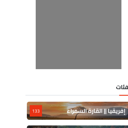
فئات
إفريقيا || القارة السمراء
133