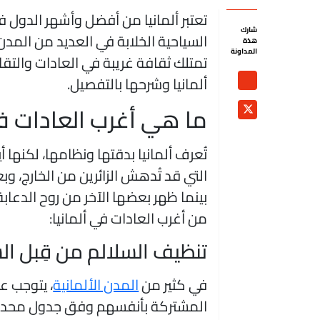
تعتبر ألمانيا من أفضل وأشهر الدول في 
شارك
السياحية الخلابة في العديد من المد
هذة
المداونة
تمتلك ثقافة غريبة في العادات والتقا
ألمانيا وشرحها بالتفصيل.
ما هي أغرب العادات في
تُعرف ألمانيا بدقتها ونظامها، لكنها
التي قد تُدهش الزائرين من الخارج، وب
بينما ظهر بعضها الآخر من روح الدعاب
من أغرب العادات في ألمانيا:
تنظيف السلالم من قِبل ا
في كثير من
المدن الألمانية
، يتوجب ع
المشتركة بأنفسهم وفق جدول محدد، وهذ