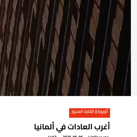
أوروبا || القارة العجوز
أغرب العادات في ألمانيا
عمر عبدالعزيز
2025-05-05
4467