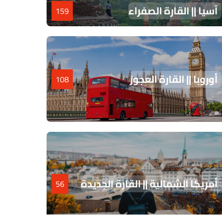
آسيا || القارة الصفراء
159
أوروبا || القارة العجوز
108
أمريكا الشمالية || القارة الجديدة
56