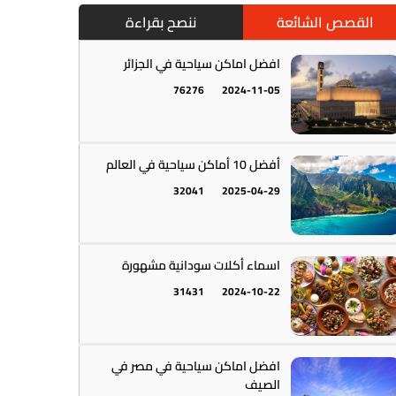
القصص الشائعة
ننصح بقراءة
افضل اماكن سياحية في الجزائر
76276
2024-11-05
أمريكا الجنوبية || القارة اللاتينية
12
أفضل 10 أماكن سياحية في العالم
32041
2025-04-29
اسماء أكلات سودانية مشهورة
31431
2024-10-22
أستراليا || أوقيانوسيا
12
افضل اماكن سياحية في مصر في
الصيف