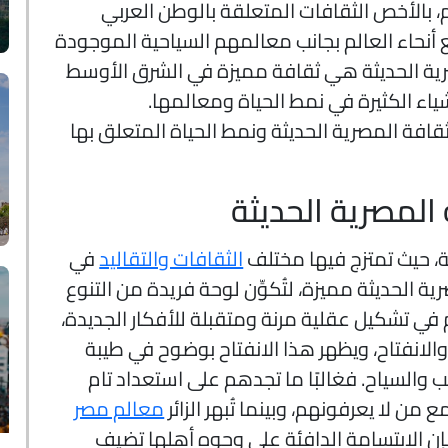
، بالأخص الثقافات المتعلقة بالوطن العربي
أنحاء العالم بجانب معالمهم السياحية الموجودة
صرية الحديثة هي ثقافة مميزة في الشرق الأوسط
شياء الكثيرة في نمط الحياة ومعالمها.
قافة المصرية الحديثة ونمط الحياة المتعلق بها
المصرية الحديثة
فية، حيث تمتزج فيها مختلف
الثقافات والتقاليد
في
ة الحديثة مميزة، لتُكوِّن لوحة فريدة من التنوع
 في تشكيل عقلية مرنة ومتقبلة للأفكار الجديدة،
 والانفتاح، ويظهر هذا الانفتاح بوضوح في طيبة
 والسياح. فغالبًا ما تجدهم على استعداد تام
ن لا يعرفونهم، وبينما تُبهر الزائر
معالم مصر
فإن الابتسامة الدافئة على وجوه أهلها تضيف