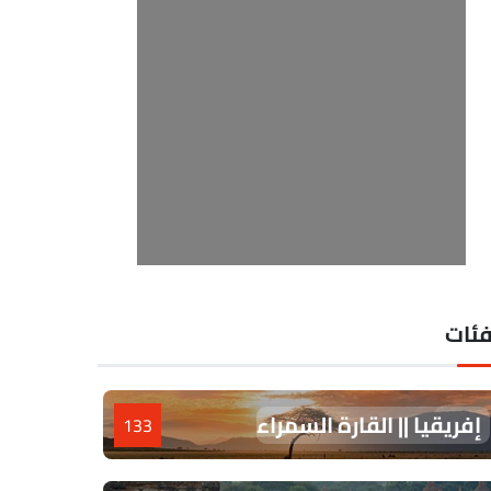
فئات
إفريقيا || القارة السمراء
133