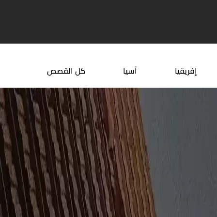
حة في بريطانيا للاطفال
عادات الزواج في جنوب افريقيا
إفريقيا
آسيا
كل القصص