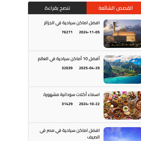
القصص الشائعة
ننصح بقراءة
افضل اماكن سياحية في الجزائر
76271
2024-11-05
أمريكا الجنوبية || القارة اللاتينية
12
أفضل 10 أماكن سياحية في العالم
32039
2025-04-29
اسماء أكلات سودانية مشهورة
31429
2024-10-22
أستراليا || أوقيانوسيا
12
افضل اماكن سياحية في مصر في
الصيف