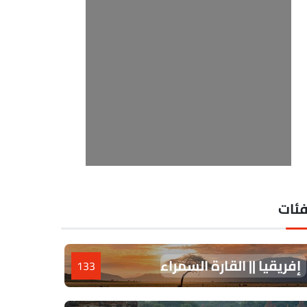
فئات
إفريقيا || القارة السمراء
133