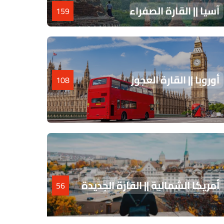
آسيا || القارة الصفراء
159
أوروبا || القارة العجوز
108
أمريكا الشمالية || القارة الجديدة
56