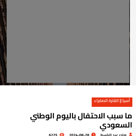
آسيا || القارة الصفراء
ا سبب الاحتفال باليوم الوطني
لسعودي
هاجر عبد الباسط
2024-08-28
6225