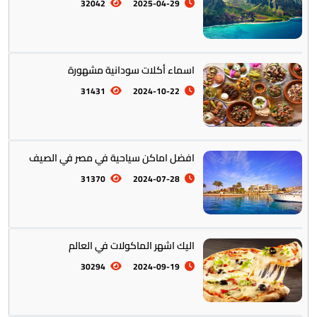
أمريكا الجنوبية || القارة اللاتينية
12
32042
2025-04-29
اسماء أكلات سودانية مشهورة
31431
2024-10-22
افضل اماكن سياحية في مصر في الصيف
أستراليا || أوقيانوسيا
12
31370
2024-07-28
اليك اشهر الماكولات في العالم
30294
2024-09-19
التراث والتقاليد
31