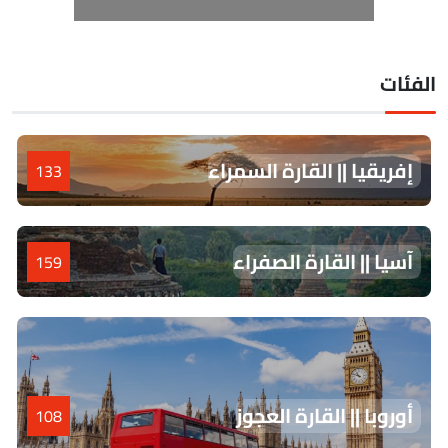
لفئات
إفريقيا || القارة السمراء
133
آسيا || القارة الصفراء
159
أوروبا || القارة العجوز
108