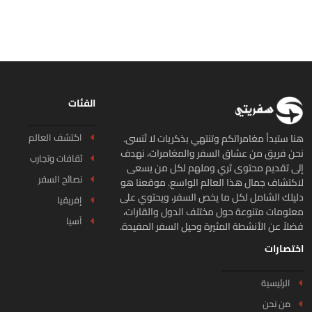
الفئات
اكتشف العالم
ا ستبدأ مغامراتكم وتنتهي بذكريات لا تُنسى.
ن فريق من عشاق السفر والمغامرات، نهدف
ثقافات وتجارب
ى تقديم محتوى ثري وملهم لكل من يسعى
نصائح السفر
كتشاف جمال هذا العالم الواسع. موقعنا هو
يلك الشامل لكل ما يخص السفر، ويحتوي على
إفريقيا
لومات متنوعة حول مختلف الدول والقارات،
آسيا
لاً عن الأنشطة المثيرة وحيل السفر المفيدة.
تصارات
الرئيسية
من نحن