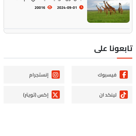
20016
2024-09-01
ابعونا على
فيسبوك
إنستجرام
لينكد ان
إكس (تويتر)