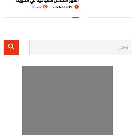
شهر الاماكن السياحية في الكويت
د
5526
2024-08-19