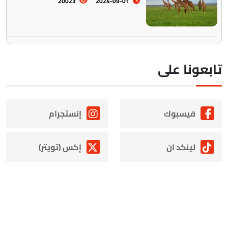
20023
2024-09-01
ابعونا على
فيسبوك
إنستجرام
لينكد ان
إكس (تويتر)