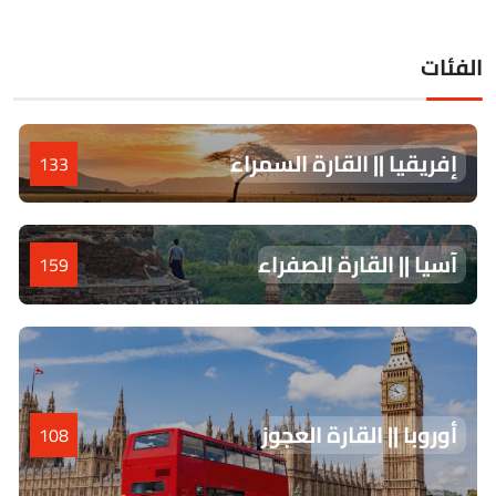
لفئات
إفريقيا || القارة السمراء
133
آسيا || القارة الصفراء
159
أوروبا || القارة العجوز
108