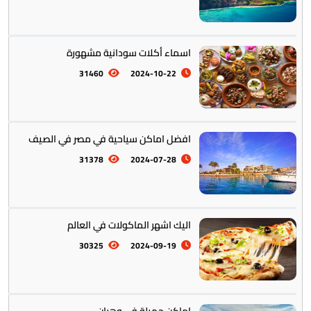
اسماء أكلات سودانية مشهورة
31460
2024-10-22
افضل اماكن سياحية في مصر في الصيف
أستراليا || أوقيانوسيا
12
31378
2024-07-28
اليك اشهر الماكولات في العالم
30325
2024-09-19
التراث والتقاليد
31