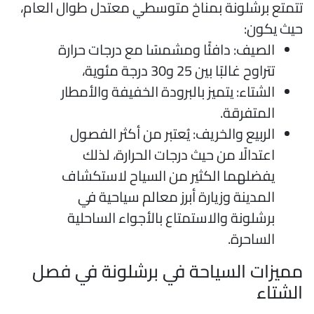
تمتع برشلونة بمناخ متوسطي معتدل طوال العام،
يث يكون:
الصيف: دافئًا ومشمسًا مع درجات حرارة
تتراوح غالبًا بين 25 و30 درجة مئوية،
الشتاء: يتميز بالبرودة الخفيفة والأمطار
المتفرقة.
الربيع والخريف: يُعتبر من أكثر الفصول
اعتدالًا من حيث درجات الحرارة، لذلك
يفضلهما الكثير من السياح لاستكشاف
المدينة وزيارة أبرز معالم سياحية في
برشلونة والاستمتاع بالأجواء الساحلية
الساحرة.
ميزات السياحة في برشلونة في فصل
لشتاء