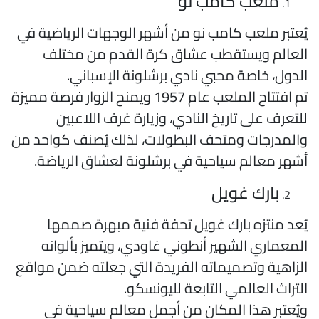
ملعب كامب نو
ُعتبر ملعب كامب نو من أشهر الوجهات الرياضية في
لعالم ويستقطب عشاق كرة القدم من مختلف
لدول، خاصة محبي نادي برشلونة الإسباني.
تم افتتاح الملعب عام 1957 ويمنح الزوار فرصة مميزة
لتعرف على تاريخ النادي، وزيارة غرف اللاعبين
المدرجات ومتحف البطولات، لذلك يُصنف كواحد من
شهر معالم سياحية في برشلونة لعشاق الرياضة.
بارك غويل
ُعد منتزه بارك غويل تحفة فنية مبهرة صممها
لمعماري الشهير أنطوني غاودي، ويتميز بألوانه
لزاهية وتصميماته الفريدة التي جعلته ضمن مواقع
لتراث العالمي التابعة لليونسكو.
يُعتبر هذا المكان من أجمل معالم سياحية في