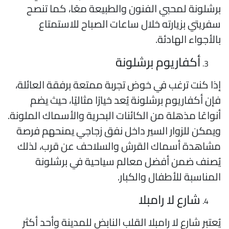
رشلونة لمحبي الفنون والطبيعة معًا، كما تنصح
فريتي بزيارته خلال ساعات الصباح للاستمتاع
الأجواء الهادئة.
أكفاريوم برشلونة
ذا كنت ترغب في خوض تجربة ممتعة برفقة العائلة،
إن أكفاريوم برشلونة يُعد خيارًا مثاليًا، حيث يضم
نواعًا مذهلة من الكائنات البحرية والأسماك الملونة.
يمكن للزوار السير داخل نفق زجاجي يمنحهم فرصة
شاهدة أسماك القرش والسلاحف عن قرب، لذلك
ُصنف ضمن أفضل معالم سياحية في برشلونة
لمناسبة للأطفال والكبار.
شارع لا رامبلا
ُعتبر شارع لا رامبلا القلب النابض للمدينة وأحد أكثر