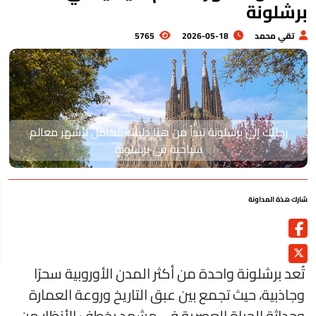
رشلونة
تقي محمد
2026-05-18
5765
رحلتك إلى برشلونة تبدأ من هنا دليلك الكامل لأشهر معالم
سياحية في برشلونة
رك هذة المداونة
ُعد برشلونة واحدة من أكثر المدن الأوروبية سحرًا
جاذبية، حيث تجمع بين عبق التاريخ وروعة العمارة
حداثة الحياة العصرية في مشهد يخطف الأنظار من