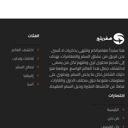
الفئات
اكتشف العالم
ا ستبدأ مغامراتكم وتنتهي بذكريات لا تُنسى.
ن فريق من عشاق السفر والمغامرات، نهدف
ثقافات وتجارب
ى تقديم محتوى ثري وملهم لكل من يسعى
نصائح السفر
كتشاف جمال هذا العالم الواسع. موقعنا هو
يلك الشامل لكل ما يخص السفر، ويحتوي على
إفريقيا
لومات متنوعة حول مختلف الدول والقارات،
آسيا
لاً عن الأنشطة المثيرة وحيل السفر المفيدة.
تصارات
الرئيسية
من نحن
كل القصص