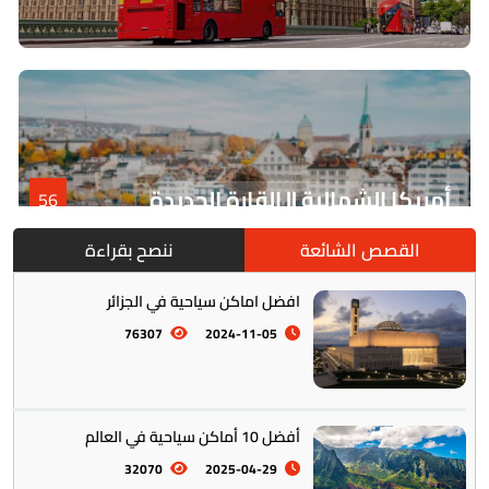
أمريكا الشمالية || القارة الجديدة
56
القصص الشائعة
ننصح بقراءة
افضل اماكن سياحية في الجزائر
76307
2024-11-05
أفضل 10 أماكن سياحية في العالم
أمريكا الجنوبية || القارة اللاتينية
12
32070
2025-04-29