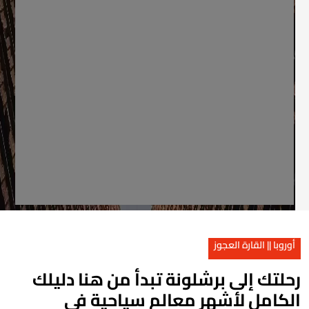
أوروبا || القارة العجوز
حلتك إلى برشلونة تبدأ من هنا دليلك
لكامل لأشهر معالم سياحية في