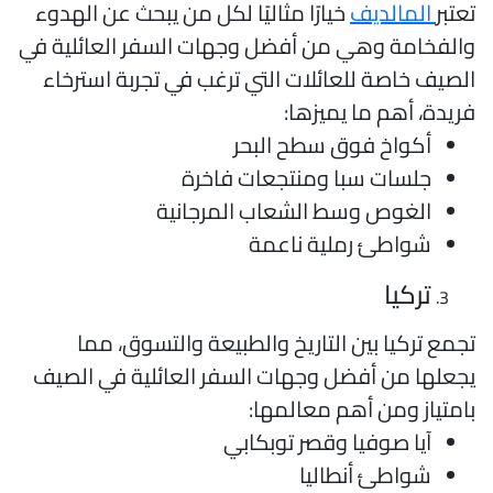
عتبر
المالديف
خيارًا مثاليًا لكل من يبحث عن الهدوء
الفخامة وهي من أفضل وجهات السفر العائلية في
لصيف خاصة للعائلات التي ترغب في تجربة استرخاء
ريدة، أهم ما يميزها:
أكواخ فوق سطح البحر
جلسات سبا ومنتجعات فاخرة
الغوص وسط الشعاب المرجانية
شواطئ رملية ناعمة
تركيا
جمع تركيا بين التاريخ والطبيعة والتسوق، مما
جعلها من أفضل وجهات السفر العائلية في الصيف
امتياز ومن أهم معالمها:
آيا صوفيا وقصر توبكابي
شواطئ أنطاليا