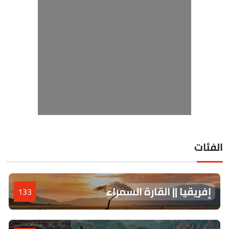
لفئات
إفريقيا || القارة السمراء
133