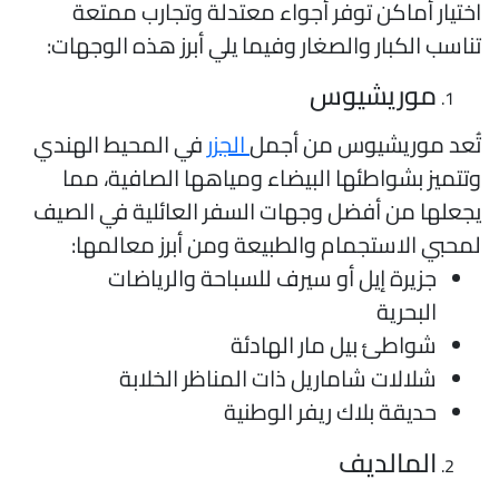
ختيار أماكن توفر أجواء معتدلة وتجارب ممتعة
ناسب الكبار والصغار وفيما يلي أبرز هذه الوجهات:
موريشيوس
ُعد موريشيوس من أجمل
الجزر
في المحيط الهندي
تتميز بشواطئها البيضاء ومياهها الصافية، مما
جعلها من أفضل وجهات السفر العائلية في الصيف
محبي الاستجمام والطبيعة ومن أبرز معالمها:
جزيرة إيل أو سيرف للسباحة والرياضات
البحرية
شواطئ بيل مار الهادئة
شلالات شاماريل ذات المناظر الخلابة
حديقة بلاك ريفر الوطنية
المالديف