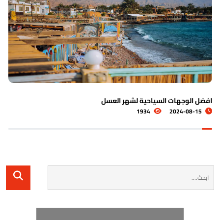
لوجهات السياحية لشهر العسل
أفضل و
8-20
1934
2024-0