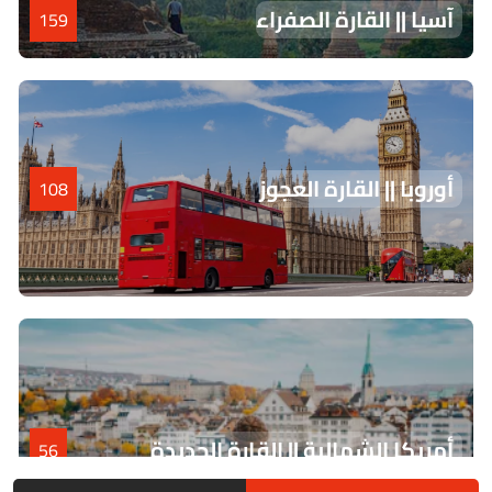
آسيا || القارة الصفراء
159
أوروبا || القارة العجوز
108
أمريكا الشمالية || القارة الجديدة
56