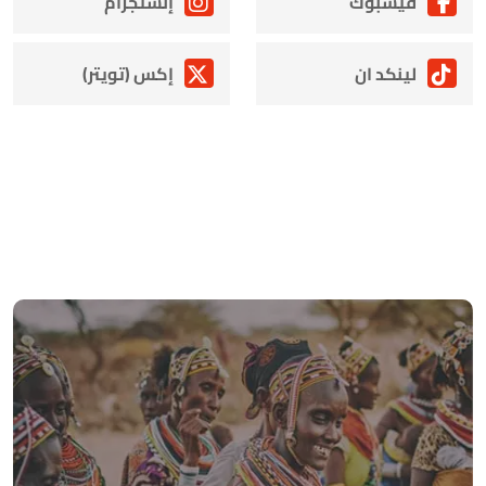
فيسبوك
إنستجرام
لينكد ان
إكس (تويتر)