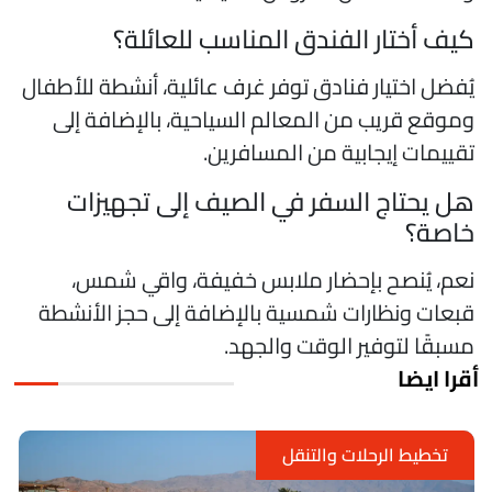
يف أختار الفندق المناسب للعائلة؟
ُفضل اختيار فنادق توفر غرف عائلية، أنشطة للأطفال
موقع قريب من المعالم السياحية، بالإضافة إلى
قييمات إيجابية من المسافرين.
ل يحتاج السفر في الصيف إلى تجهيزات
اصة؟
عم، يُنصح بإحضار ملابس خفيفة، واقي شمس،
بعات ونظارات شمسية بالإضافة إلى حجز الأنشطة
سبقًا لتوفير الوقت والجهد.
قرا ايضا
يط الرحلات والتنقل
تخط