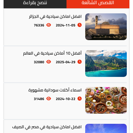
القصص الشائعة
ننصح بقراءة
افضل اماكن سياحية في الجزائر
76336
2024-11-05
أفضل 10 أماكن سياحية في العالم
أمريكا الجنوبية || القارة اللاتينية
12
32080
2025-04-29
اسماء أكلات سودانية مشهورة
31486
2024-10-22
افضل اماكن سياحية في مصر في الصيف