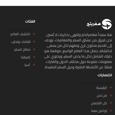
الفئات
اكتشف العالم
ا ستبدأ مغامراتكم وتنتهي بذكريات لا تُنسى.
ن فريق من عشاق السفر والمغامرات، نهدف
ثقافات وتجارب
ى تقديم محتوى ثري وملهم لكل من يسعى
نصائح السفر
كتشاف جمال هذا العالم الواسع. موقعنا هو
يلك الشامل لكل ما يخص السفر، ويحتوي على
إفريقيا
لومات متنوعة حول مختلف الدول والقارات،
آسيا
لاً عن الأنشطة المثيرة وحيل السفر المفيدة.
تصارات
الرئيسية
من نحن
كل القصص
تواصل معنا