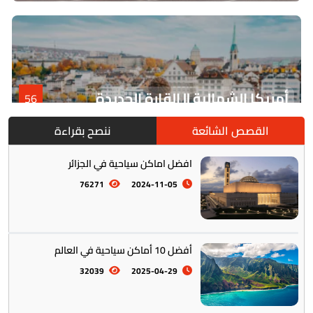
أمريكا الشمالية || القارة الجديدة
56
القصص الشائعة
ننصح بقراءة
افضل اماكن سياحية في الجزائر
76271
2024-11-05
أفضل 10 أماكن سياحية في العالم
أمريكا الجنوبية || القارة اللاتينية
12
32039
2025-04-29