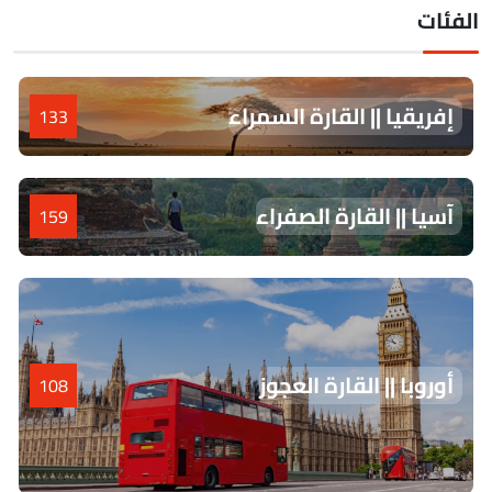
لفئات
إفريقيا || القارة السمراء
133
آسيا || القارة الصفراء
159
أوروبا || القارة العجوز
108