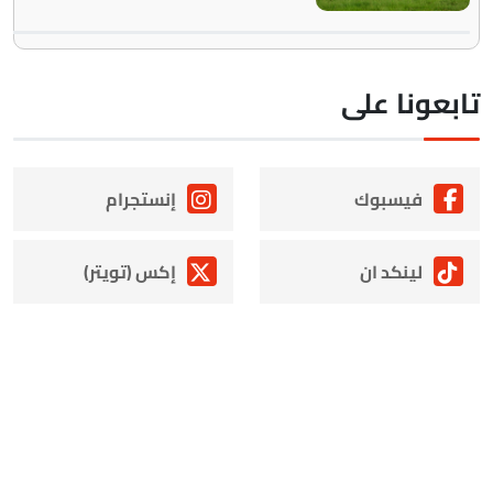
ابعونا على
فيسبوك
إنستجرام
لينكد ان
إكس (تويتر)