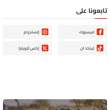
ابعونا على
فيسبوك
إنستجرام
لينكد ان
إكس (تويتر)