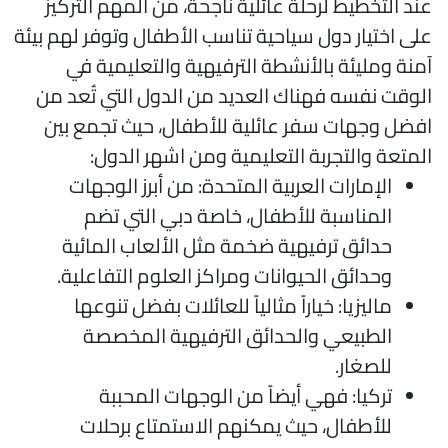
ند التخطيط لرحلة عائلية ناجحة، من المهم التركيز
لى اختيار دول سياحية تناسب الأطفال وتوفر لهم بيئة
منة ومليئة بالأنشطة الترفيهية والتعليمية في
لوقت نفسه فهناك العديد من الدول التي تُعد من
فضل وجهات سفر عائلية للأطفال، حيث تجمع بين
لمتعة والتجربة التعليمية ومن اشهر الدول:
الإمارات العربية المتحدة: من أبرز الوجهات
المناسبة للأطفال، خاصة دبي التي تضم
حدائق ترفيهية ضخمة مثل الألعاب المائية
وحدائق الحيوانات ومراكز العلوم التفاعلية.
ماليزيا: خياراً مثالياً للعائلات بفضل تنوعها
الطبيعي والحدائق الترفيهية المخصصة
للصغار.
تركيا: فهي أيضاً من الوجهات المحببة
للأطفال، حيث يمكنهم الاستمتاع برحلات