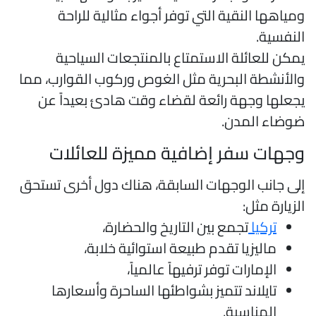
مياهها النقية التي توفر أجواء مثالية للراحة
لنفسية.
مكن للعائلة الاستمتاع بالمنتجعات السياحية
الأنشطة البحرية مثل الغوص وركوب القوارب، مما
جعلها وجهة رائعة لقضاء وقت هادئ بعيداً عن
وضاء المدن.
جهات سفر إضافية مميزة للعائلات
لى جانب الوجهات السابقة، هناك دول أخرى تستحق
لزيارة مثل:
تركيا
تجمع بين التاريخ والحضارة،
ماليزيا تقدم طبيعة استوائية خلابة،
الإمارات توفر ترفيهاً عالمياً،
تايلاند تتميز بشواطئها الساحرة وأسعارها
المناسبة.