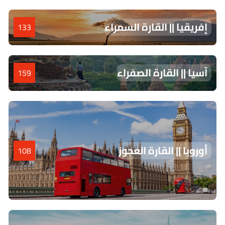
إفريقيا || القارة السمراء
133
آسيا || القارة الصفراء
159
أوروبا || القارة العجوز
108