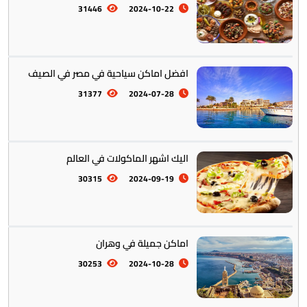
31446
2024-10-22
افضل اماكن سياحية في مصر في الصيف
أستراليا || أوقيانوسيا
12
31377
2024-07-28
اليك اشهر الماكولات في العالم
30315
2024-09-19
التراث والتقاليد
31
اماكن جميلة في وهران
30253
2024-10-28
المأكولات العالمية
60