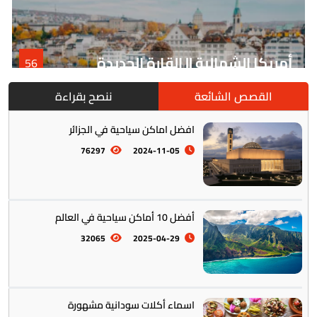
أمريكا الشمالية || القارة الجديدة
56
القصص الشائعة
ننصح بقراءة
افضل اماكن سياحية في الجزائر
76297
2024-11-05
أفضل 10 أماكن سياحية في العالم
أمريكا الجنوبية || القارة اللاتينية
12
32065
2025-04-29
اسماء أكلات سودانية مشهورة