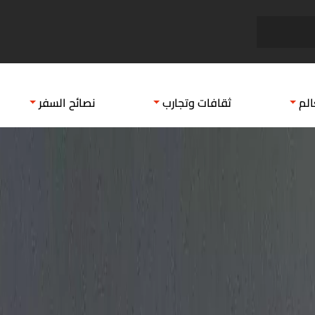
فندق صن رايز
اماكن
الم
ثقافات وتجارب
نصائح السفر