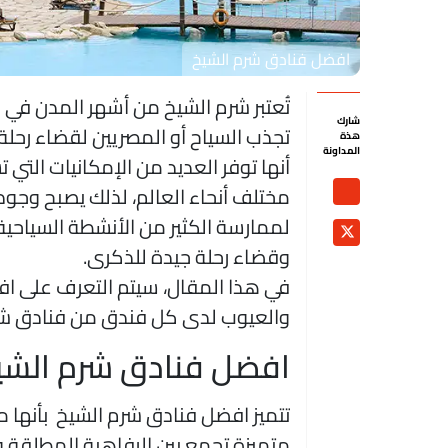
افضل فنادق شرم الشيخ
تُعتبر شرم الشيخ من أشهر المدن في م
شارك
تجذب السياح أو المصريين لقضاء رحلة
هذة
المداونة
أنها توفر العديد من الإمكانيات التي 
مختلف أنحاء العالم، لذلك يصبح وجود
لممارسة الكثير من الأنشطة السياحية
وقضاء رحلة جيدة للذكرى.
في هذا المقال، سيتم التعرف على ا
والعيوب لدى كل فندق من فنادق شر
افضل فنادق شرم الشي
تتميز افضل فنادق شرم الشيخ بأنها 
متميزة تجمع بين الرفاهية المطلقة والت