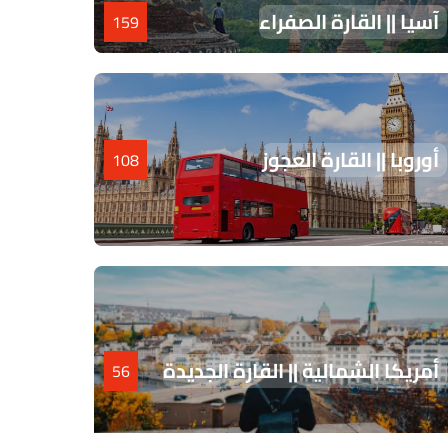
آسيا || القارة الصفراء
159
أوروبا || القارة العجوز
108
أمريكا الشمالية || القارة الجديدة
56