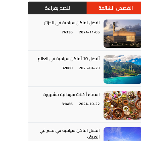
القصص الشائعة
ننصح بقراءة
افضل اماكن سياحية في الجزائر
76336
2024-11-05
أمريكا الجنوبية || القارة اللاتينية
12
أفضل 10 أماكن سياحية في العالم
32080
2025-04-29
اسماء أكلات سودانية مشهورة
31486
2024-10-22
أستراليا || أوقيانوسيا
12
افضل اماكن سياحية في مصر في
الصيف