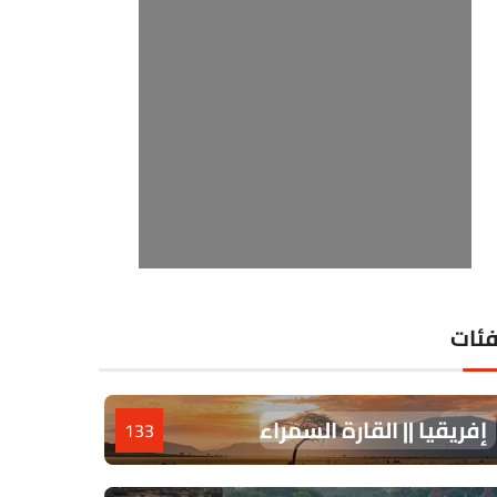
فئات
إفريقيا || القارة السمراء
133