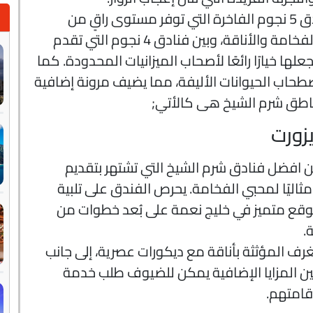
تتنوع الخيارات في شرم الشيخ بين فنادق 5 نجوم الفاخرة التي توفر مستوى راقٍ من
الخدمات، مما يجعلها مثالية لمحبي الفخامة والأناقة، وبين فنادق 4 نجوم التي تقدم
ها خيارًا رائعًا لأصحاب الميزانيات المحدودة. كما
صطحاب الحيوانات الأليفة، مما يضيف مرونة إضافية
اطق شرم الشيخ هى كالأتي;
زورت
من افضل فنادق شرم الشيخ التي تشتهر بتقديم
مثاليًا لمحبي الفخامة. يحرص الفندق على تلبية
بموقع متميز في خليج نعمة على بُعد خطوات من
.
ف المؤثثة بأناقة مع ديكورات عصرية، إلى جانب
ين المزايا الإضافية يمكن للضيوف طلب خدمة
إقامتهم.