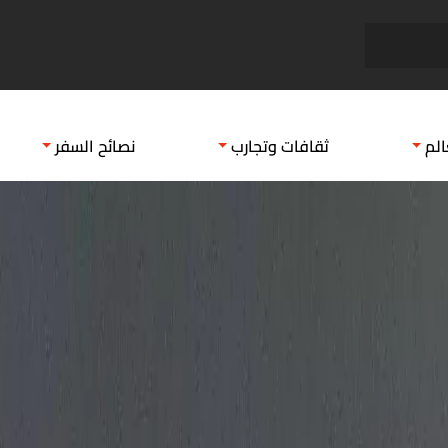
جراند روتانا شرم الشيخ
اماكن
الم
ثقافات وتجارب
نصائح السفر