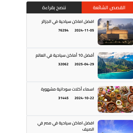
القصص الشائعة
ننصح بقراءة
افضل اماكن سياحية في الجزائر
76294
2024-11-05
أمريكا الجنوبية || القارة اللاتينية
12
أفضل 10 أماكن سياحية في العالم
32062
2025-04-29
اسماء أكلات سودانية مشهورة
31445
2024-10-22
أستراليا || أوقيانوسيا
12
افضل اماكن سياحية في مصر في
الصيف