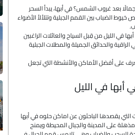
لًا بعد غروب الشمس؟ في أبها، يبدأ السحر
خيوط الضباب بين القمم الجبلية وتتلألأ الأضواء
ب.
ها في الليل من قِبل السياح والعائلات الراغبين
راقية والحدائق الجميلة والمطلات الجبلية
ف على أفضل الأماكن والأنشطة التي تجعل
ت التي يقصدها الباحثون عن اماكن حلوه في أبها
ة مذهلة على المدينة والجبال المحيطة ويمنح
دة السحب والضباب وهي تلامس قمم الجبال في