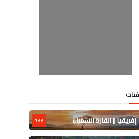
فئات
إفريقيا || القارة السمراء
133