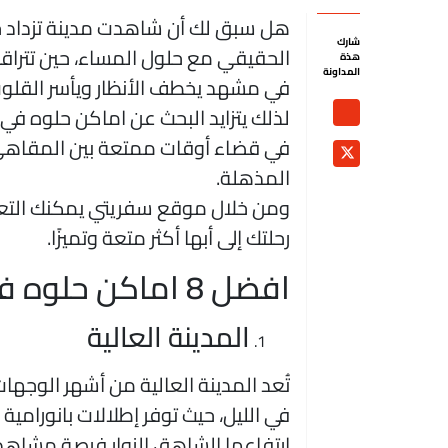
هل سبق لك أن شاهدت مدينة تزداد جما
شارك
الحقيقي مع حلول المساء، حين تتراقص 
هذة
المداونة
في مشهد يخطف الأنظار ويأسر القلو
لذلك يتزايد البحث عن اماكن حلوه في أب
في قضاء أوقات ممتعة بين المقاهي ال
المذهلة.
ومن خلال موقع سفريتي يمكنك التعر
رحلتك إلى أبها أكثر متعة وتميزًا.
افضل 8 اماكن حلوه في أبها في الليل
المدينة العالية
تُعد المدينة العالية من أشهر الوجها
في الليل، حيث توفر إطلالات بانورامي
ارتفاعها الشاهق الزوار فرصة مشاه