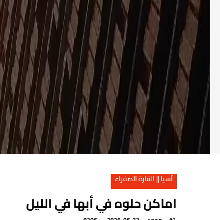
آسيا || القارة الصفراء
اماكن حلوه في أبها في الليل
تقي محمد
2026-06-22
9206