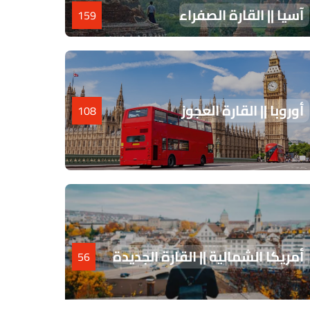
آسيا || القارة الصفراء
159
أوروبا || القارة العجوز
108
أمريكا الشمالية || القارة الجديدة
56