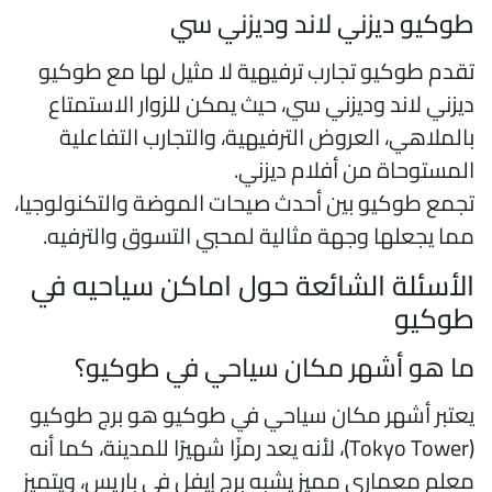
وكيو ديزني لاند وديزني سي
قدم طوكيو تجارب ترفيهية لا مثيل لها مع طوكيو
يزني لاند وديزني سي، حيث يمكن للزوار الاستمتاع
الملاهي، العروض الترفيهية، والتجارب التفاعلية
لمستوحاة من أفلام ديزني.
جمع طوكيو بين أحدث صيحات الموضة والتكنولوجيا،
ما يجعلها وجهة مثالية لمحبي التسوق والترفيه.
لأسئلة الشائعة حول اماكن سياحيه في
وكيو
ا هو أشهر مكان سياحي في طوكيو؟
عتبر أشهر مكان سياحي في طوكيو هو برج طوكيو
(Tokyo Tower)، لأنه يعد رمزًا شهيرًا للمدينة، كما أنه
علم معماري مميز يشبه برج إيفل في باريس، ويتميز