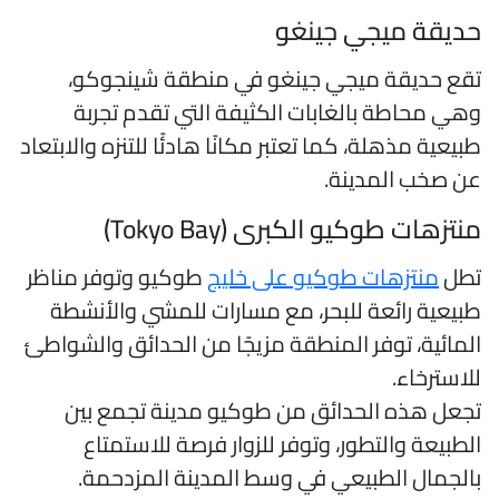
ديقة ميجي جينغو
قع حديقة ميجي جينغو في منطقة شينجوكو،
هي محاطة بالغابات الكثيفة التي تقدم تجربة
بيعية مذهلة، كما تعتبر مكانًا هادئًا للتنزه والابتعاد
ن صخب المدينة.
نتزهات طوكيو الكبرى (Tokyo Bay)
طل
منتزهات طوكيو على خليج
طوكيو وتوفر مناظر
بيعية رائعة للبحر، مع مسارات للمشي والأنشطة
لمائية، توفر المنطقة مزيجًا من الحدائق والشواطئ
لاسترخاء.
جعل هذه الحدائق من طوكيو مدينة تجمع بين
لطبيعة والتطور، وتوفر للزوار فرصة للاستمتاع
الجمال الطبيعي في وسط المدينة المزدحمة.