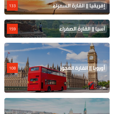
إفريقيا || القارة السمراء
133
آسيا || القارة الصفراء
159
أوروبا || القارة العجوز
108