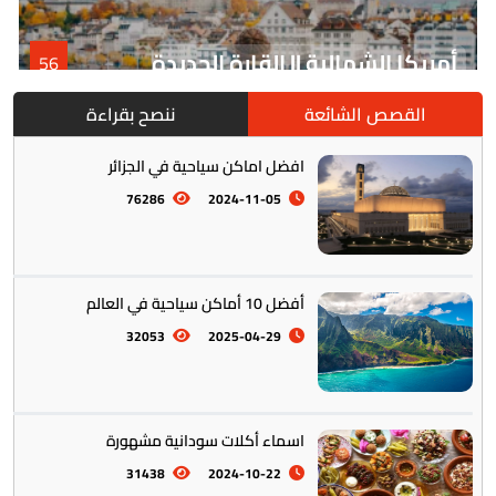
أمريكا الشمالية || القارة الجديدة
56
القصص الشائعة
ننصح بقراءة
افضل اماكن سياحية في الجزائر
76286
2024-11-05
أفضل 10 أماكن سياحية في العالم
أمريكا الجنوبية || القارة اللاتينية
12
32053
2025-04-29
اسماء أكلات سودانية مشهورة
31438
2024-10-22