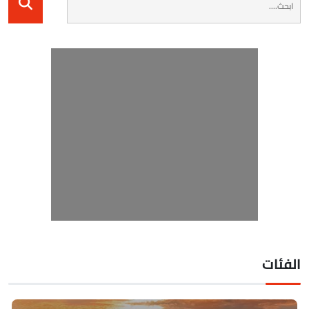
لفئات