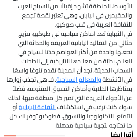
لأوسط. المنطقة تشهد إقبالًا من السياح العرب
المقيمين في اليابان، وهي تعتبر نقطة تجمع
لثقافة العربية في قلب طوكيو.
ي النهاية تعد اماكن سياحيه في طوكيو، مزيج
ثالي من التقاليد اليابانية العريقة والحداثة التي
جعلها واحدة من أكثر العواصم جذبًا للسياح في
لعالم، بدايًة من معابدها التاريخية إلى ناطحات
لسحاب الحديثة، نجد أن المدينة تقدم تنوعًا واسعًا
ي الأنشطة
والمعالم السياحية
، فـ هي تجذب زوارها
مناظرها الخلابة وأماكن التسوق المتنوعة، فضلاً
ن الأجواء الفريدة التي تميز كل منطقة فيها، لذلك
واء كنت ترغب في استكشاف
الثقافة اليابانية
أو
لتمتع بالتكنولوجيا والتسوق، فطوكيو توفر لك كل
ا تحتاجه لتجربة سياحية مذهلة.
قرا ايضا