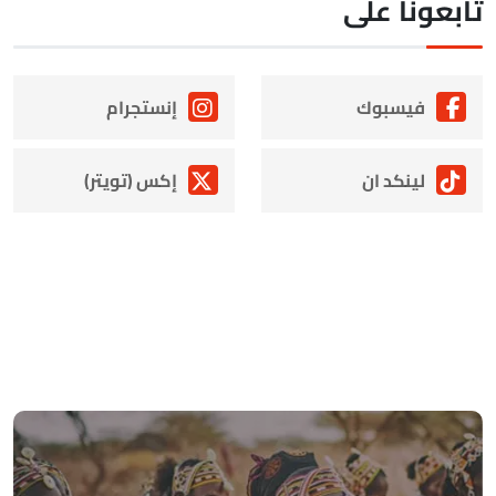
ابعونا على
فيسبوك
إنستجرام
لينكد ان
إكس (تويتر)