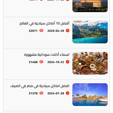
أفضل 10 أماكن سياحية في العالم
أمريكا الجنوبية || القارة اللاتينية
12
32071
2025-04-29
اسماء أكلات سودانية مشهورة
31468
2024-10-22
افضل اماكن سياحية في مصر في الصيف
أستراليا || أوقيانوسيا
12
31378
2024-07-28