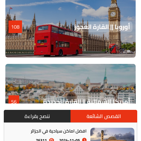
أوروبا || القارة العجوز
108
أمريكا الشمالية || القارة الجديدة
56
القصص الشائعة
ننصح بقراءة
افضل اماكن سياحية في الجزائر
76311
2024-11-05