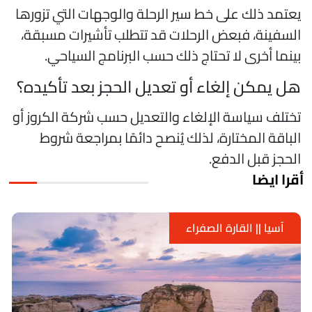
عتمد ذلك على خط سير الرحلة والوجهات التي تزورها
لسفينة، فبعض الرحلات قد تتطلب تأشيرات مسبقة،
ينما أخرى لا تحتاج ذلك حسب البرنامج السياحي.
ل يمكن إلغاء أو تعديل الحجز بعد تأكيده؟
ختلف سياسة الإلغاء والتعديل حسب شركة الكروز أو
لباقة المختارة، لذلك يُنصح دائمًا بمراجعة شروط
لحجز قبل الدفع.
قرا ايضا
القارة الصفراء
آسيا || 