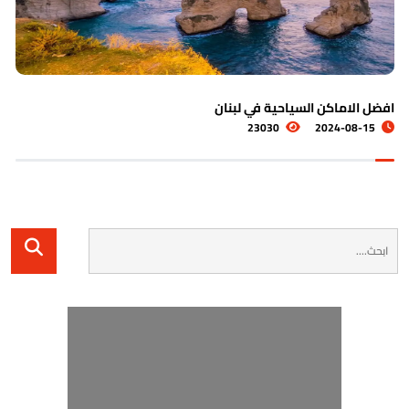
 السياحية في لبنان
اشهر الاماك
24-08-19
23030
20