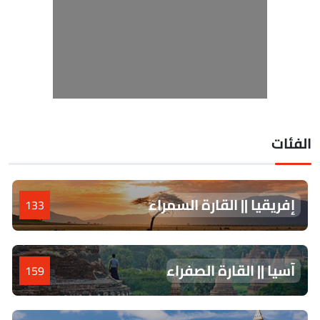
لفئات
إفريقيا || القارة السمراء
133
آسيا || القارة الصفراء
159