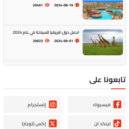
20461
2024-08-19
اجمل دول افريقيا للسياحة في عام 2024
20023
2024-09-01
ابعونا على
فيسبوك
إنستجرام
لينكد ان
إكس (تويتر)