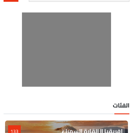
لفئات
إفريقيا || القارة السمراء
133