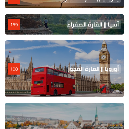
آسيا || القارة الصفراء
159
أوروبا || القارة العجوز
108