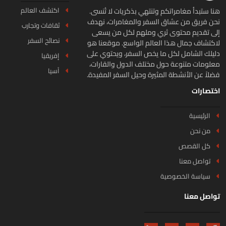
اكتشف العالم
ا ستبدأ مغامراتكم وتنتهي بذكريات لا تُنسى.
ن فريق من عشاق السفر والمغامرات، نهدف
ثقافات وتجارب
ى تقديم محتوى ثري وملهم لكل من يسعى
نصائح السفر
كتشاف جمال هذا العالم الواسع. موقعنا هو
يلك الشامل لكل ما يخص السفر، ويحتوي على
إفريقيا
لومات متنوعة حول مختلف الدول والقارات،
آسيا
لاً عن الأنشطة المثيرة وحيل السفر المفيدة.
تصارات
الرئيسية
من نحن
كل القصص
تواصل معنا
سياسة الخصوصية
اصل معنا