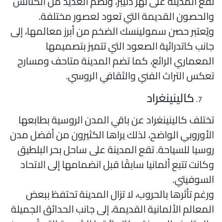
قع المدينة على نهر دنيبر، وتضم العديد من الكنائس
الحصون القديمة التي تعود لعصور مختلفة.
يُعتبر حصن سمولينسك الضخم من أبرز معالمها، إلى
انب كاتدرائية الصعود التي تتميز بتصميمها
لمعماري الرائع، كما تضم المدينة متاحف ومسارح
عكس التراث الفني والثقافي الروسي.
كالينينغراد
ختلف كالينينغراد عن باقي المدن الروسية بطابعها
لأوروبي الواضح، لذلك يراها الكثيرون من أفضل مدن
وسيا للسياحة. تقع المدينة على ساحل بحر البلطيق
كانت تتبع ألمانيا سابقًا قبل انضمامها إلى الاتحاد
لسوفيتي.
رغم تأثرها بالحروب، لا تزال المدينة تحتفظ ببعض
لمعالم الألمانية القديمة، إلى جانب الحدائق الجميلة