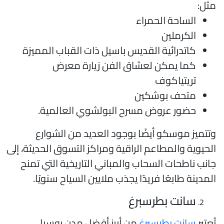
ثل:
الساحة الحمراء
الكرملين
كاتدرائية القديس باسيل ذات القباب المميزة
كما يمكن لعشاق الفن زيارة معرض
تريتياكوف
متحف بوشكين
حضور عروض مسرح البولشوي العالمية.
تتميز موسكو أيضًا بوجود العديد من الشوارع
لحيوية والمطاعم الراقية ومراكز التسوق الحديثة، إلى
انب ناطحات السحاب والمباني التاريخية التي تمنح
لمدينة طابعًا فريدًا يجذب ملايين السياح سنويًا.
سانت بطرسبرغ
ُعتبر
سانت بطرسبرغ
من أبرز أفضل مدن روسيا