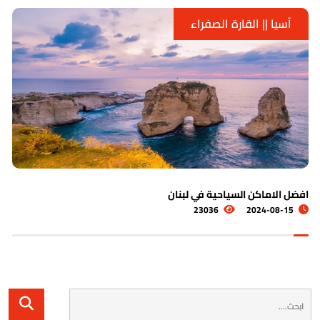
 القارة الصفراء
آسيا ||
كن السياحية في لبنان
اشهر الاما
4-08-19
23036
202