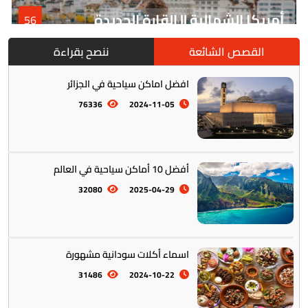
أمريكا الشمالية || القارة الجديدة
56
القصص الشائعة
ننصح بقراءة
افضل اماكن سياحية في الجزائر
76336
2024-11-05
أفضل 10 أماكن سياحية في العالم
أمريكا الجنوبية || القارة اللاتينية
12
32080
2025-04-29
اسماء أكلات سودانية مشهورة
31486
2024-10-22