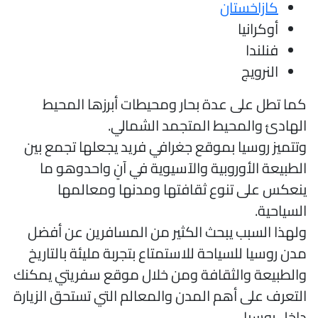
كازاخستان
أوكرانيا
فنلندا
النرويج
ما تطل على عدة بحار ومحيطات أبرزها المحيط
لهادئ والمحيط المتجمد الشمالي.
تتميز روسيا بموقع جغرافي فريد يجعلها تجمع بين
لطبيعة الأوروبية والآسيوية في آنٍ واحدوهو ما
نعكس على تنوع ثقافتها ومدنها ومعالمها
لسياحية.
لهذا السبب يبحث الكثير من المسافرين عن أفضل
دن روسيا للسياحة للاستمتاع بتجربة مليئة بالتاريخ
الطبيعة والثقافة ومن خلال موقع سفريتي يمكنك
لتعرف على أهم المدن والمعالم التي تستحق الزيارة
اخل روسيا.