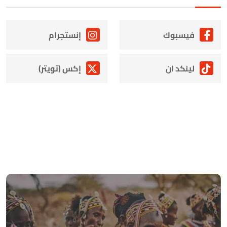
فيسبوك
إنستجرام
لينكد ان
إكس (تويتر)