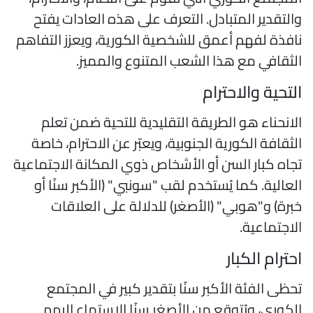
التقدير المتبادل. التعرف على هذه العادات يفتح
افذة لفهم أعمق للشخصية الكورية، ويعزز التفاهم
لثقافي مع هذا الشعب المتنوع والمميز.
لتحية والاحترام
لانحناء هو الطريقة التقليدية للتحية ضمن تعلم
لثقافة الكورية الجنوبية، ويعبّر عن الاحترام، خاصة
جاه كبار السن أو الأشخاص ذوي المكانة الاجتماعية
لعالية. كما يُستخدم لقب "سونبي" (الأكبر سنًا أو
برة) و"هوبي" (الأصغر) للدلالة على العلاقات
لاجتماعية.
حترام الكبار
حظى الفئة الأكبر سنًا بتقدير كبير في المجتمع
لكوري، ويُتوقع من الأصغر سنًا الاستماع إليهم