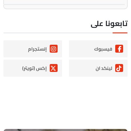
ابعونا على
فيسبوك
إنستجرام
لينكد ان
إكس (تويتر)