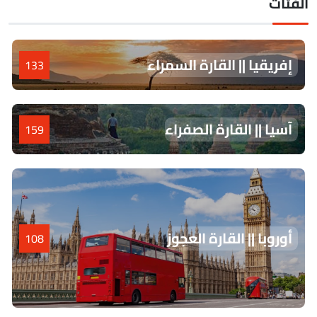
لفئات
إفريقيا || القارة السمراء
133
آسيا || القارة الصفراء
159
أوروبا || القارة العجوز
108