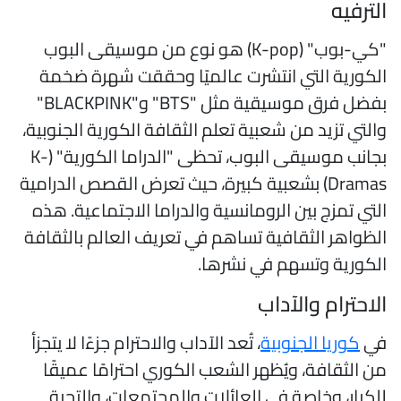
لترفيه
"كي-بوب" (K-pop) هو نوع من موسيقى البوب
لكورية التي انتشرت عالميًا وحققت شهرة ضخمة
بفضل فرق موسيقية مثل "BTS" و"BLACKPINK"
التي تزيد من شعبية تعلم الثقافة الكورية الجنوبية،
بجانب موسيقى البوب، تحظى "الدراما الكورية" (K-
Dramas) بشعبية كبيرة، حيث تعرض القصص الدرامية
لتي تمزج بين الرومانسية والدراما الاجتماعية. هذه
لظواهر الثقافية تساهم في تعريف العالم بالثقافة
لكورية وتسهم في نشرها.
لاحترام والآداب
ي
كوريا الجنوبية
، تُعد الآداب والاحترام جزءًا لا يتجزأ
ن الثقافة، ويُظهر الشعب الكوري احترامًا عميقًا
لكبار، وخاصة في العائلات والمجتمعات، والتحية