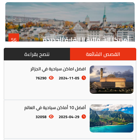
أمريكا الشمالية || القارة الجديدة
56
القصص الشائعة
ننصح بقراءة
افضل اماكن سياحية في الجزائر
76290
2024-11-05
أفضل 10 أماكن سياحية في العالم
أمريكا الجنوبية || القارة اللاتينية
12
32058
2025-04-29