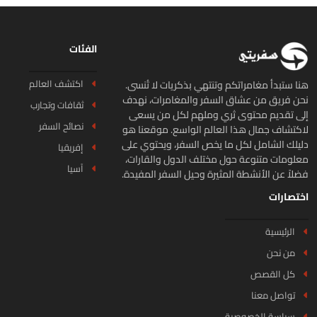
الفئات
اكتشف العالم
ا ستبدأ مغامراتكم وتنتهي بذكريات لا تُنسى.
ن فريق من عشاق السفر والمغامرات، نهدف
ثقافات وتجارب
ى تقديم محتوى ثري وملهم لكل من يسعى
نصائح السفر
كتشاف جمال هذا العالم الواسع. موقعنا هو
يلك الشامل لكل ما يخص السفر، ويحتوي على
إفريقيا
لومات متنوعة حول مختلف الدول والقارات،
آسيا
لاً عن الأنشطة المثيرة وحيل السفر المفيدة.
تصارات
الرئيسية
من نحن
كل القصص
تواصل معنا
سياسة الخصوصية