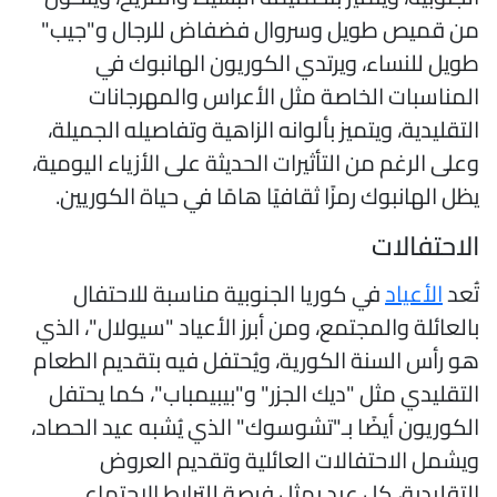
ن قميص طويل وسروال فضفاض للرجال و"جيب"
ويل للنساء، ويرتدي الكوريون الهانبوك في
لمناسبات الخاصة مثل الأعراس والمهرجانات
لتقليدية، ويتميز بألوانه الزاهية وتفاصيله الجميلة،
على الرغم من التأثيرات الحديثة على الأزياء اليومية،
ظل الهانبوك رمزًا ثقافيًا هامًا في حياة الكوريين.
لاحتفالات
ُعد
الأعياد
في كوريا الجنوبية مناسبة للاحتفال
العائلة والمجتمع، ومن أبرز الأعياد "سيولال"، الذي
و رأس السنة الكورية، ويُحتفل فيه بتقديم الطعام
لتقليدي مثل "ديك الجزر" و"بيبيمباب"، كما يحتفل
لكوريون أيضًا بـ"تشوسوك" الذي يُشبه عيد الحصاد،
يشمل الاحتفالات العائلية وتقديم العروض
لتقليدية، كل عيد يمثل فرصة للترابط الاجتماعي