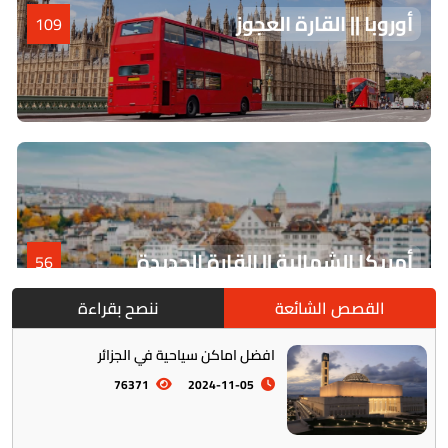
أوروبا || القارة العجوز
109
أمريكا الشمالية || القارة الجديدة
56
القصص الشائعة
ننصح بقراءة
افضل اماكن سياحية في الجزائر
76371
2024-11-05