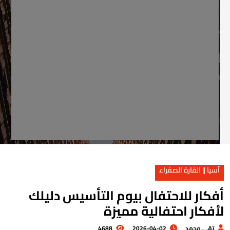
آسيا || القارة الصفراء
فكار للاحتفال بيوم التأسيس دليلك
أفكار احتفالية مميزة
تقي محمد
2026-04-02
4688