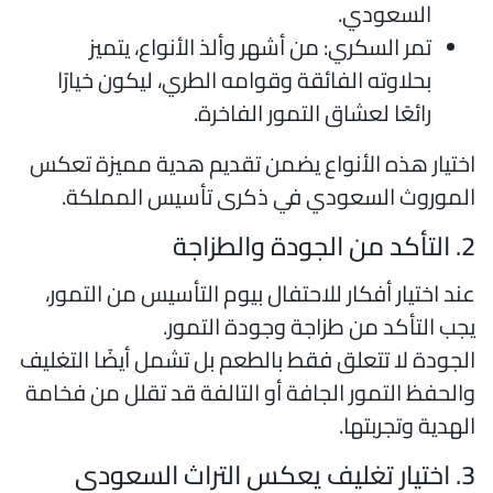
السعودي.
تمر السكري: من أشهر وألذ الأنواع، يتميز
بحلاوته الفائقة وقوامه الطري، ليكون خيارًا
رائعًا لعشاق التمور الفاخرة.
ختيار هذه الأنواع يضمن تقديم هدية مميزة تعكس
لموروث السعودي في ذكرى تأسيس المملكة.
 من الجودة والطزاجة
ند اختيار أفكار للاحتفال بيوم التأسيس من التمور،
جب التأكد من طزاجة وجودة التمور.
لجودة لا تتعلق فقط بالطعم بل تشمل أيضًا التغليف
الحفظ التمور الجافة أو التالفة قد تقلل من فخامة
لهدية وتجربتها.
غليف يعكس التراث السعودي