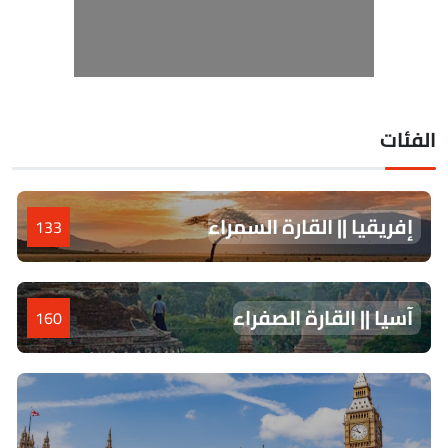
لفئات
إفريقيا || القارة السمراء
133
آسيا || القارة الصفراء
160