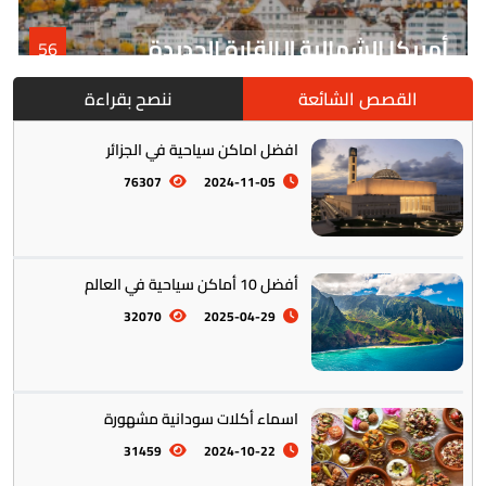
أمريكا الشمالية || القارة الجديدة
56
القصص الشائعة
ننصح بقراءة
افضل اماكن سياحية في الجزائر
76307
2024-11-05
أفضل 10 أماكن سياحية في العالم
أمريكا الجنوبية || القارة اللاتينية
12
32070
2025-04-29
اسماء أكلات سودانية مشهورة
31459
2024-10-22