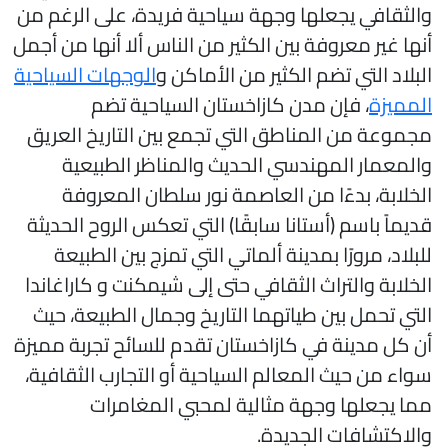
الثقافي يجعلها وجهة سياحية فريدة، على الرغم من
نها غير معروفة بين الكثير من الناس ألا أنها من أجمل
لبلاد التي تضم الكثير من الأماكن و
الوجهات السياحية
لمميزة
، فإن مدن كازاخستان السياحية تضم
جموعة من المناطق التي تجمع بين التاريخ العريق
المعمار المهندسي الحديث والمناظر الطبيعية
لخلابة، بدءًا من العاصمة نور سلطان المعروفة
ديماً باسم (أستانا سابقًا) التي تعكس الروح الحديثة
لبلاد، مرورًا بمدينة ألماتي التي تمزج بين الطبيعة
لخلابة والتراث الثقافي حتى إلى شيمكنت و كاراغاندا
لتي تحمل بين طياتهما التاريخ وجمال الطبيعة، حيث
ن كل مدينة في كازاخستان تقدم للسائح تجربة مميزة
واء من حيث المعالم السياحية أو التجارب الثقافية،
ما يجعلها وجهة مثالية لمحبي المغامرات
الاكتشافات الجديدة.