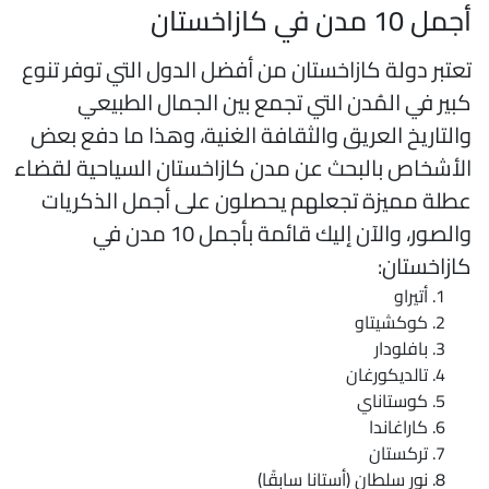
مل 10 مدن في كازاخستان
عتبر دولة كازاخستان من أفضل الدول التي توفر تنوع
بير في المُدن التي تجمع بين الجمال الطبيعي
التاريخ العريق والثقافة الغنية، وهذا ما دفع بعض
لأشخاص بالبحث عن مدن كازاخستان السياحية لقضاء
طلة مميزة تجعلهم يحصلون على أجمل الذكريات
والصور، والآن إليك قائمة بأجمل 10 مدن في
ازاخستان:
أتيراو
كوكشيتاو
بافلودار
تالديكورغان
كوستاناي
كاراغاندا
تركستان
نور سلطان (أستانا سابقًا)