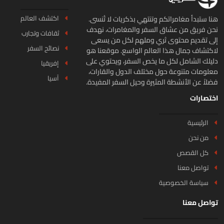
اكتشف العالم
ا ستبدأ مغامراتكم وتنتهي بذكريات لا تُنسى.
ن فريق من عشاق السفر والمغامرات، نهدف
ثقافات وتجارب
ى تقديم محتوى ثري وملهم لكل من يسعى
نصائح السفر
كتشاف جمال هذا العالم الواسع. موقعنا هو
يلك الشامل لكل ما يخص السفر، ويحتوي على
إفريقيا
لومات متنوعة حول مختلف الدول والقارات،
آسيا
لاً عن الأنشطة المثيرة وحيل السفر المفيدة.
تصارات
الرئيسية
من نحن
كل القصص
تواصل معنا
سياسة الخصوصية
اصل معنا