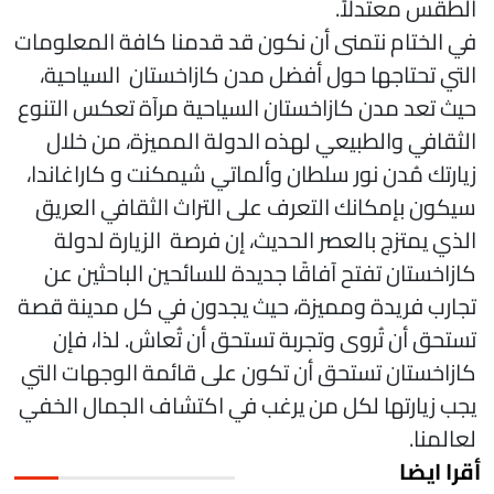
لطقس معتدلاً.
ي الختام نتمنى أن نكون قد قدمنا كافة المعلومات
لتي تحتاجها حول أفضل مدن كازاخستان السياحية،
يث تعد مدن كازاخستان السياحية مرآة تعكس التنوع
لثقافي والطبيعي لهذه الدولة المميزة، من خلال
يارتك مُدن نور سلطان وألماتي شيمكنت و كاراغاندا،
يكون بإمكانك التعرف على التراث الثقافي العريق
لذي يمتزج بالعصر الحديث، إن فرصة الزيارة لدولة
ازاخستان تفتح آفاقًا جديدة للسائحين الباحثين عن
جارب فريدة ومميزة، حيث يجدون في كل مدينة قصة
ستحق أن تُروى وتجربة تستحق أن تُعاش. لذا، فإن
ازاخستان تستحق أن تكون على قائمة الوجهات التي
جب زيارتها لكل من يرغب في اكتشاف الجمال الخفي
عالمنا.
قرا ايضا