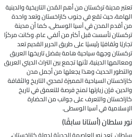
عتبر مدينة تركستان من أهم المُدن التاريخية والدينية
لهامة، حيث تقع في جنوب كازاخستان وتعد واحدة
ن أقدم المدن في آسيا الوسطى، كما أن مدينة
ركستان تأسست قبل أكثر من ألفي عام، وكانت مركزًا
جاريًا وثقافيًا رئيسيًا على طريق الحرير القديم تعد
ركستان وجهة سياحية هامة بفضل تاريخها العريق
معالمها الدينية، لأنها تجمع بين التراث الديني العريق
التطور الحديث وهذا يجعلها من أجمل مدن
ازاخستان السياحية المميزة لمحبي التاريخ والثقافة
الدين، فإن زيارتها تمنح فرصة للتعمق في تاريخ
ازاخستان والتعرف على جوانب من الحضارة
لإسلامية في آسيا الوسطى.
ور سلطان (أستانا سابقًا)
لطان تعد نور العاصمة الحديثة لدولة كازاخستان،