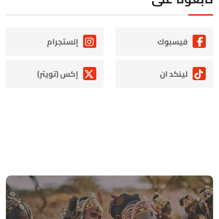
فيسبوك
إنستجرام
لينكد ان
إكس (تويتر)