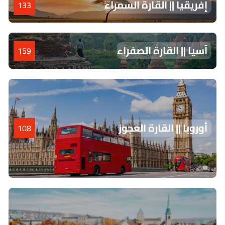
إفريقيا || القارة السمراء
133
آسيا || القارة الصفراء
159
أوروبا || القارة العجوز
108