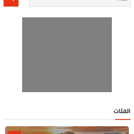
لفئات