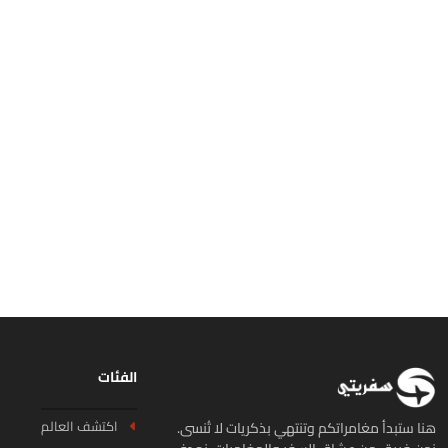
الفئات
اكتشف العالم
ا ستبدأ مغامراتكم وتنتهي بذكريات لا تُنسى.