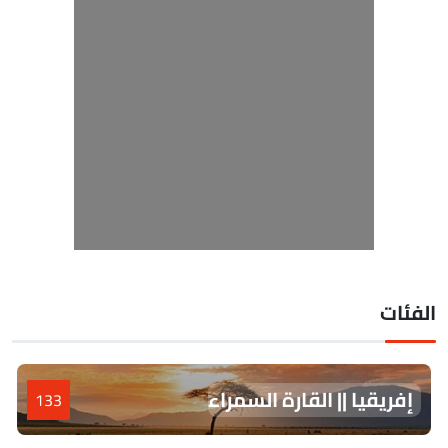
لفئات
إفريقيا || القارة السمراء
133