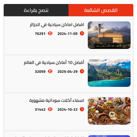
القصص الشائعة
ننصح بقراءة
افضل اماكن سياحية في الجزائر
76291
2024-11-05
أفضل 10 أماكن سياحية في العالم
أمريكا الجنوبية || القارة اللاتينية
12
32059
2025-04-29
اسماء أكلات سودانية مشهورة
31442
2024-10-22