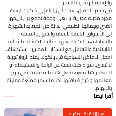
الإستمتاع بتجربة السفر.
ي ختام المقال، ستجد أن زيارتك إلى بانكوك ليست
جرد مدينة عصرية، بل هي وجهة تجمع بين تاريخها
لغني وجمالها الطبيعي، بدايًة من المعابد الشهيرة
لى الأسواق النابضة بالحياة والشوارع المليئة
النشاط، تعد بانكوك وجهة مثالية لاكتشاف الثقافة
لتايلاندية والتفاعل مع السكان المحليين، استكشاف
جمل الاماكن السياحية في بانكوك يمنح الزوار تجربة
ا تُنسى، سواء كنت تبحث عن الراحة والاستجمام أو
لمغامرات المثيرة، تجعل هذه المدينة بفضل تنوع
عالمها وكرم ضيافتها، تجربة السفر ممتعة ومليئة
الإلهام.
قرا ايضا
آسيا || القارة الصفراء