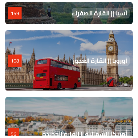
آسيا || القارة الصفراء
159
أوروبا || القارة العجوز
108
أمريكا الشمالية || القارة الجديدة
56