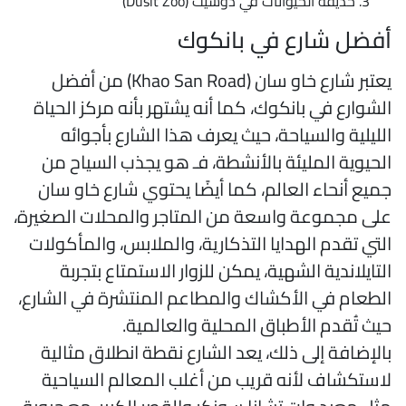
حديقة الحيوانات في دوسيت (Dusit Zoo)
فضل شارع في بانكوك
يعتبر شارع خاو سان (Khao San Road) من أفضل
لشوارع في بانكوك، كما أنه يشتهر بأنه مركز الحياة
لليلية والسياحة، حيث يعرف هذا الشارع بأجوائه
لحيوية المليئة بالأنشطة، فـ هو يجذب السياح من
ميع أنحاء العالم، كما أيضًا يحتوي شارع خاو سان
لى مجموعة واسعة من المتاجر والمحلات الصغيرة،
لتي تقدم الهدايا التذكارية، والملابس، والمأكولات
لتايلاندية الشهية، يمكن للزوار الاستمتاع بتجربة
لطعام في الأكشاك والمطاعم المنتشرة في الشارع،
يث تُقدم الأطباق المحلية والعالمية.
الإضافة إلى ذلك، يعد الشارع نقطة انطلاق مثالية
استكشاف لأنه قريب من أغلب المعالم السياحية