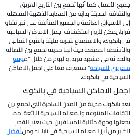
ميع الأعمار، كما أنها تجمع بين التاريخ العريق
الثقافة الحديثة بدايًة من المعابد الذهبية المذهلة
لى الأسواق العائمة والجسور المتألقة على نهر تشاو
رايا، يمكن للزوار استكشاف اجمل الاماكن السياحية
ي بانكوك، والاستمتاع بتجربة مليئة بالتنوع الثقافي
الأنشطة الممتعة حيث أنها مدينة تجمع بين الأصالة
الحداثة في مشهد فريد، واليوم من خلال "م
وقع
فريتي للسياحة
" سنتعرف معًا على اجمل الاماكن
لسياحية في بانكوك.
جمل الاماكن السياحية في بانكوك
عد بانكوك مدينة من المدن الساحرة التي تجمع بين
لثقافات المتنوعة والمعالم السياحية الرائعة، مما
جعلها وجهة مثالية للمسافرين، حيث يعتبر القصر
لكبير من أبرز المعالم السياحية في تايلاند ومن
أفضل