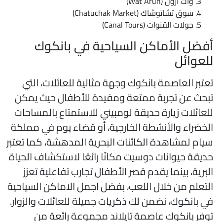
وات آرون (Wat Arun)
سوق تشاتوشاك (Chatuchak Market)
جولات القنوات (Canal Tours)
فضل الأماكن السياحية في بانكوك
لعوائل
عتبر العاصمة بانكوك وجهة مثالية للعائلات، التي
بحث عن تجربة ممتعة ومفيدة للأطفال حيث يمكن
لعائلات زيارة حديقة لومبيني للاستمتاع بالمساحات
لخضراء والأنشطة الخارجية، أو قضاء يوم في مملكة
يام لمشاهدة الكائنات البحرية المدهشة، كما تعتبر
ديقة حيوانات دوسيت مكانًا رائعًا لاستكشاف الحياة
لبرية، بينما يقدم قصر الأطفال تجارب تفاعلية تعزز
لتعلم من خلال اللعب، بفضل اجمل الاماكن السياحية
ي بانكوك، نضمن لك ذكريات جميلة للعائلات والزوار.
وفر بانكوك عاصمة تايلاند مجموعة رائعة من