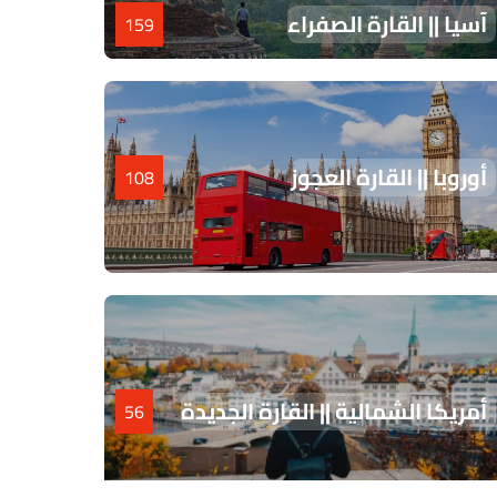
آسيا || القارة الصفراء
159
أوروبا || القارة العجوز
108
أمريكا الشمالية || القارة الجديدة
56