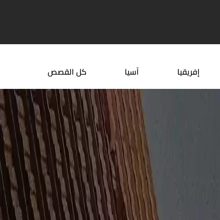
دون فيزا للسعوديين
انشطة للاطفال في قطر
إفريقيا
آسيا
كل القصص