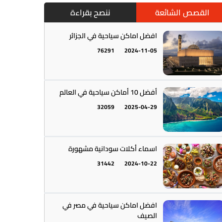
القصص الشائعة
ننصح بقراءة
افضل اماكن سياحية في الجزائر
76291
2024-11-05
أمريكا الجنوبية || القارة اللاتينية
12
أفضل 10 أماكن سياحية في العالم
32059
2025-04-29
اسماء أكلات سودانية مشهورة
31442
2024-10-22
أستراليا || أوقيانوسيا
12
افضل اماكن سياحية في مصر في
الصيف