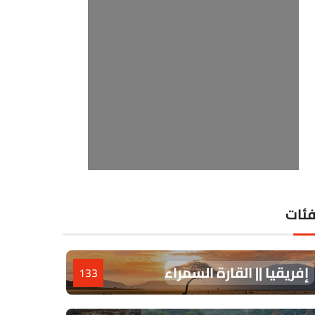
فئات
إفريقيا || القارة السمراء
133