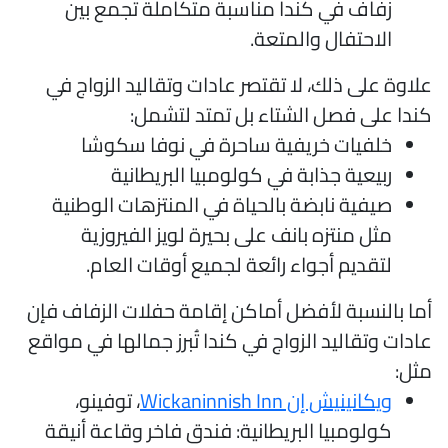
زفاف في كندا مناسبة متكاملة تجمع بين
الاحتفال والمتعة.
لاوة على ذلك، لا تقتصر عادات وتقاليد الزواج في
ندا على فصل الشتاء بل تمتد لتشمل:
خلفيات خريفية ساحرة في نوفا سكوشا
ربيعية جذابة في كولومبيا البريطانية
صيفية نابضة بالحياة في المنتزهات الوطنية
مثل منتزه بانف على بحيرة لويز الفيروزية
لتقديم أجواء رائعة لجميع أوقات العام.
ما بالنسبة لأفضل أماكن إقامة حفلات الزفاف فإن
ادات وتقاليد الزواج في كندا تُبرز جمالها في مواقع
ثل:
ويكانينيش إن Wickaninnish Inn
، توفينو،
كولومبيا البريطانية: فندق فاخر وقاعة أنيقة