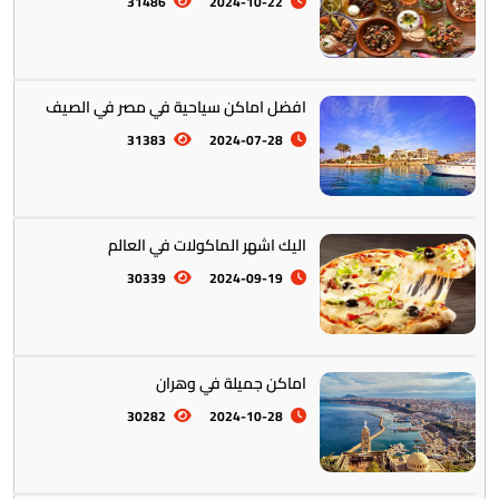
31486
2024-10-22
افضل اماكن سياحية في مصر في الصيف
أستراليا || أوقيانوسيا
12
31383
2024-07-28
اليك اشهر الماكولات في العالم
30339
2024-09-19
التراث والتقاليد
31
اماكن جميلة في وهران
30282
2024-10-28
المأكولات العالمية
60