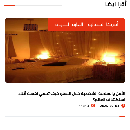
قرا ايضا
أمريكا الشمالية || القارة الجديدة
ن والسلامة الشخصية خلال السفر: كيف تحمي نفسك أثناء
الدو
شاف العالم؟
6
11813
2024-07-0