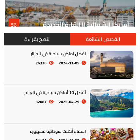
أمريكا الشمالية || القارة الجديدة
56
القصص الشائعة
ننصح بقراءة
افضل اماكن سياحية في الجزائر
76336
2024-11-05
أفضل 10 أماكن سياحية في العالم
أمريكا الجنوبية || القارة اللاتينية
12
32081
2025-04-29
اسماء أكلات سودانية مشهورة