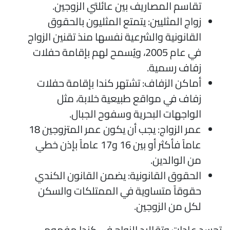
تقاسم المصاريف بين عائلتي الزوجين.
زواج المثليين: يتمتع المثليون بالحقوق
القانونية والشرعية نفسها منذ تقنين الزواج
في عام 2005، ويُسمح لهم بإقامة حفلات
زفاف رسمية.
أماكن الزفاف: تشتهر كندا بإقامة حفلات
زفاف في مواقع طبيعية خلابة، مثل
الواجهات البحرية وسفوح الجبال.
عمر الزواج: يجب أن يكون عمر المتزوجين 18
عاماً فأكثر أو بين 16 و17 عاماً بإذن خطي
من الوالدين.
الحقوق القانونية: يضمن القانون الكندي
حقوقاً متساوية في الممتلكات والسكن
لكل من الزوجين.
جسد عادات وتقاليد الزواج في كندا مفهوم