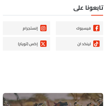
ابعونا على
فيسبوك
إنستجرام
لينكد ان
إكس (تويتر)