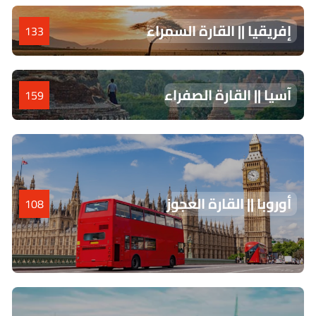
إفريقيا || القارة السمراء
133
آسيا || القارة الصفراء
159
أوروبا || القارة العجوز
108