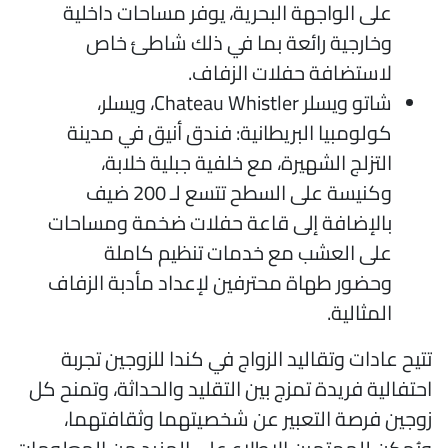
على الواجهة البحرية، يوفر مساحات داخلية
وخارجية رائعة بما في ذلك شاطئ خاص
لاستضافة حفلات الزفاف.
شاتو ويسلر Chateau Whistler، ويسلر،
كولومبيا البريطانية: فندق أنيق في مدينة
التزلج الشهيرة، مع خلفية جبلية خلابة،
وكنيسة على السطح تتسع لـ 200 ضيف
بالإضافة إلى قاعة حفلات ضخمة ومساحات
على العشب مع خدمات تنظيم كاملة
وحضور طهاة محترفين لإعداد مأدبة الزفاف
المثالية.
تيح عادات وتقاليد الزواج في كندا للزوجين تجربة
حتفالية فريدة تمزج بين التقليد والحداثة، وتمنح كل
وجين فرصة التعبير عن شخصيتهما وثقافتهما،