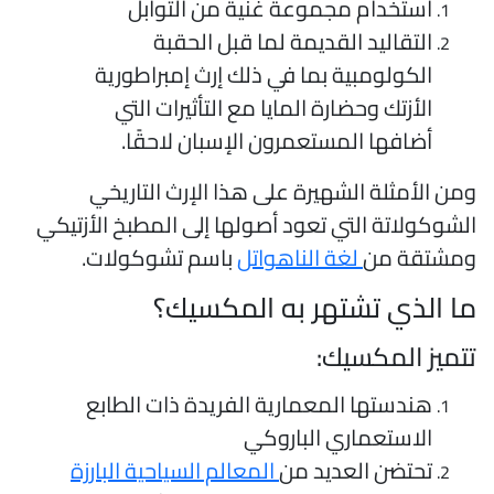
استخدام مجموعة غنية من التوابل
التقاليد القديمة لما قبل الحقبة
الكولومبية بما في ذلك إرث إمبراطورية
الأزتك وحضارة المايا مع التأثيرات التي
أضافها المستعمرون الإسبان لاحقًا.
من الأمثلة الشهيرة على هذا الإرث التاريخي
لشوكولاتة التي تعود أصولها إلى المطبخ الأزتيكي
مشتقة من
لغة الناهواتل
باسم تشوكولات.
ا الذي تشتهر به المكسيك؟
تميز المكسيك:
هندستها المعمارية الفريدة ذات الطابع
الاستعماري الباروكي
تحتضن العديد من
المعالم السياحية البارزة