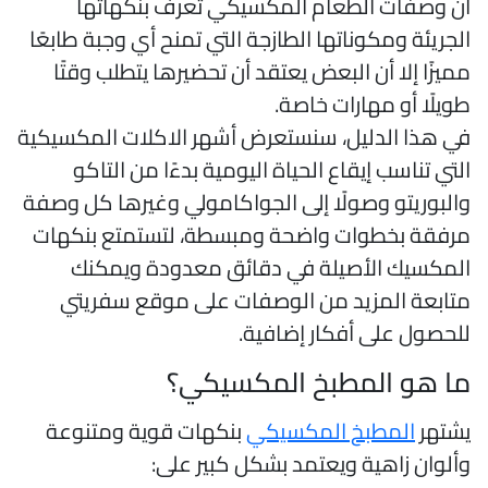
ن وصفات الطعام المكسيكي تُعرف بنكهاتها
لجريئة ومكوناتها الطازجة التي تمنح أي وجبة طابعًا
ميزًا إلا أن البعض يعتقد أن تحضيرها يتطلب وقتًا
ويلًا أو مهارات خاصة.
ي هذا الدليل، سنستعرض أشهر الاكلات المكسيكية
لتي تناسب إيقاع الحياة اليومية بدءًا من التاكو
البوريتو وصولًا إلى الجواكامولي وغيرها كل وصفة
رفقة بخطوات واضحة ومبسطة، لتستمتع بنكهات
لمكسيك الأصيلة في دقائق معدودة ويمكنك
تابعة المزيد من الوصفات على موقع سفريتي
لحصول على أفكار إضافية.
ا هو المطبخ المكسيكي؟
شتهر
المطبخ المكسيكي
بنكهات قوية ومتنوعة
ألوان زاهية ويعتمد بشكل كبير على: