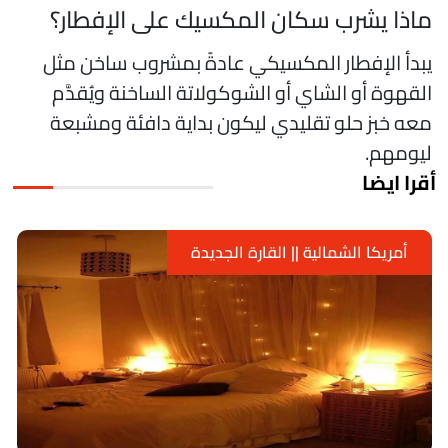
اذا يشرب سكان المكسيك على الإفطار؟
بدأ الإفطار المكسيكي عادةً بمشروب ساخن مثل
لقهوة أو الشاي أو الشوكولاتة الساخنة ويُقدَّم
عه خبز حلو تقليدي ليكون بداية دافئة ومشبعة
يومهم.
قرا ايضا
أمريكا الشمالية || القارة الجديدة