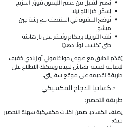
يُعصر القليل من عصير الليمون فوق المزيج
يُسخّن خبز التورتيلا
تُوضع الحشوة في المنتصف مع رشة جبن
مبشور
تُلف التورتيلا بإحكام وتُحمّر على نار هادئة
حتى تكتسب لونًا ذهبيًا
ُقدّم الطبق مع صوص جواكامولي أو زبادي خفيف
إضافة لمسة انتعاش لذيذة ويمكنك الاطلاع على
ريقة تقديمه على موقع سفريتي.
كساديا الدجاج المكسيكي
ريقة التحضير:
صنف الكساديا ضمن اكلات مكسيكية سهلة التحضير
يث: