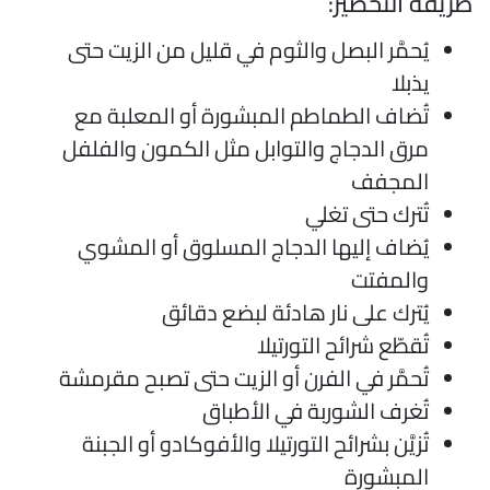
ريقة التحضير:
يُحمَّر البصل والثوم في قليل من الزيت حتى
يذبلا
تُضاف الطماطم المبشورة أو المعلبة مع
مرق الدجاج والتوابل مثل الكمون والفلفل
المجفف
تُترك حتى تغلي
يُضاف إليها الدجاج المسلوق أو المشوي
والمفتت
يُترك على نار هادئة لبضع دقائق
تُقطّع شرائح التورتيلا
تُحمَّر في الفرن أو الزيت حتى تصبح مقرمشة
تُغرف الشوربة في الأطباق
تُزيَّن بشرائح التورتيلا والأفوكادو أو الجبنة
المبشورة