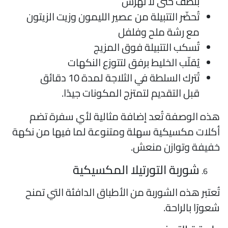
بلطف حتى لا تُهرس
تُحضّر التتبيلة من عصير الليمون وزيت الزيتون
مع رشة ملح وفلفل
تُسكب التتبيلة فوق المزيج
يُقلّب الخليط برفق لتتوزع النكهات
تُترك السلطة في الثلاجة لمدة 10 دقائق
قبل التقديم لتمتزج المكونات جيدًا.
ذه الوصفة تُعد إضافة مثالية لأي سفرة تضم
كلات مكسيكية سهلة ومتنوعة لما فيها من نكهة
فيفة وتوازن منعش.
شوربة التورتيلا المكسيكية
ُعتبر هذه الشوربة من الأطباق الدافئة التي تمنح
عورًا بالراحة.