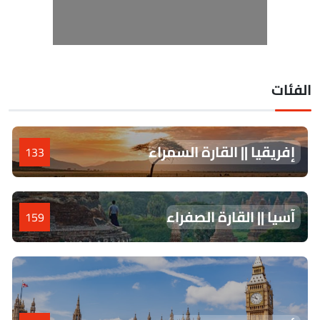
لفئات
إفريقيا || القارة السمراء
133
آسيا || القارة الصفراء
159