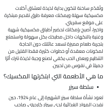
تُقدّم ساخنة لتكون بداية لذيذة لعشاق أكلات
كسيكية سهلة ويمكنك معرفة طرق تقديم مبتكرة
لى موقع سفريتي.
اخيرا، أصبح بإمكانك تحضير أطباق مكسيكية شهية
غنية بالنكهات داخل مطبخك بكل سهولة واستمتع
تجربة طعام مميزة تسعد عائلتك دون الحاجة
مكونات معقدة أو خطوات كثيرة فقط القليل من
لتنظيم وبعض الحب يكفي لصنع وجبة لذيذة تترك أثرًا
ميلاً في نفوس من تحبين.
ا هي الأطعمة التي ابتكرتها المكسيك؟
سلطة سيزر
تعود نشأة سلطة سيزر الشهيرة إلى عام 1924، حين
فدت المواد الغذائية لدى سيزار كارديني، صاحب