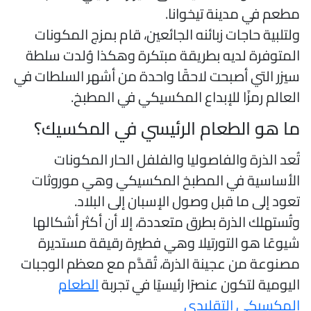
طعم في مدينة تيخوانا.
لتلبية حاجات زبائنه الجائعين، قام بمزج المكونات
لمتوفرة لديه بطريقة مبتكرة وهكذا وُلدت سلطة
يزر التي أصبحت لاحقًا واحدة من أشهر السلطات في
لعالم رمزًا للإبداع المكسيكي في المطبخ.
ا هو الطعام الرئيسي في المكسيك؟
ُعد الذرة والفاصوليا والفلفل الحار المكونات
لأساسية في المطبخ المكسيكي وهي موروثات
عود إلى ما قبل وصول الإسبان إلى البلاد.
تُستهلك الذرة بطرق متعددة، إلا أن أكثر أشكالها
يوعًا هو التورتيلا وهي فطيرة رقيقة مستديرة
صنوعة من عجينة الذرة، تُقدَّم مع معظم الوجبات
ليومية لتكون عنصرًا رئيسيًا في تجربة
الطعام
لمكسيكي التقليدي