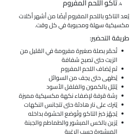
تاكو اللحم المفروم
ُعد التاكو باللحم المفروم أيضًا من أشهر أكلات
كسيكية سهلة ومحبوبة في كل وقت.
ريقة التحضير:
تُحمّر بصلة صغيرة مفرومة في القليل من
الزيت حتى تصبح شفافة
ثم يُضاف اللحم المفروم
يُطهى حتى يجف من السوائل
يُتبّل بالكمون والفلفل الأسود
رشة قرفة لإضفاء نكهة مكسيكية مميزة
يُترك على نار هادئة حتى تتجانس النكهات
يُجهّز خبز التاكو وتُوضع الحشوة بداخله
يُزين بالخس المبشور والطماطم والجبنة
المبشورة حسب الرغبة