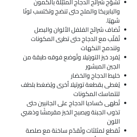
تُشوّح شرائح الدجاج المتبّلة بالكمون
والبابريكا والملح حتى تنضج وتكتسب لونًا
شهيًا.
تُضاف شرائح الفلفل الألوان والبصل
تُقلّب مع الدجاج حتى تطرى المكونات
وتندمج النكهات
يُفرد خبز التورتيلا وتُوضع فوقه طبقة من
الجبن المبشور
خليط الدجاج والخضار
يُغطى بقطعة تورتيلا أخرى ويُضغط بلطف
لتتماسك المكونات
تُطهى كساديا الدجاج على الجانبين حتى
تذوب الجبنة ويصبح الخبز مقرمشًا وذهبي
اللون
تُقطع لمثلثات وتُقدّم ساخنة مع صلصة