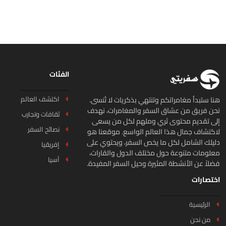
الفئات
اكتشف العالم
ا ستبدأ مغامراتكم وتنتهي بذكريات لا تُنسى.
ن فريق من عشاق السفر والمغامرات، نهدف
ثقافات وتجارب
ى تقديم محتوى ثري وملهم لكل من يسعى
نصائح السفر
كتشاف جمال هذا العالم الواسع. موقعنا هو
يلك الشامل لكل ما يخص السفر، ويحتوي على
إفريقيا
لومات متنوعة حول مختلف الدول والقارات،
آسيا
لاً عن الأنشطة المثيرة وحيل السفر المفيدة.
تصارات
الرئيسية
من نحن