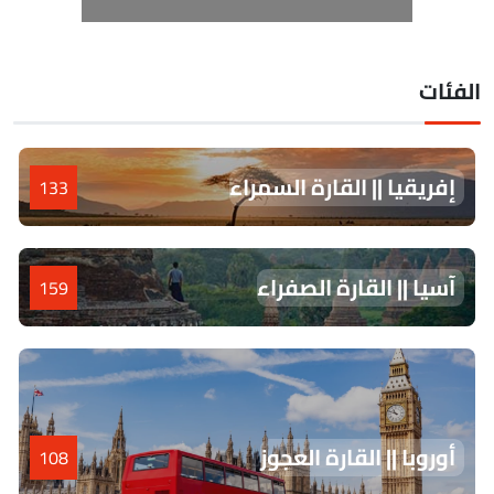
لفئات
إفريقيا || القارة السمراء
133
آسيا || القارة الصفراء
159
أوروبا || القارة العجوز
108