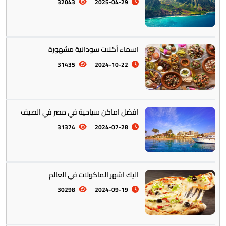
أمريكا الجنوبية || القارة اللاتينية
12
32043
2025-04-29
اسماء أكلات سودانية مشهورة
31435
2024-10-22
افضل اماكن سياحية في مصر في الصيف
أستراليا || أوقيانوسيا
12
31374
2024-07-28
اليك اشهر الماكولات في العالم
30298
2024-09-19
التراث والتقاليد
31