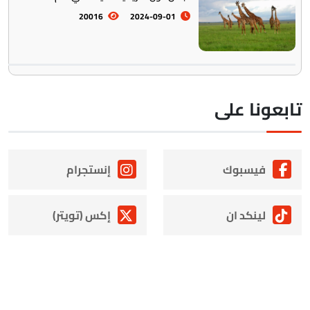
20016
2024-09-01
ابعونا على
فيسبوك
إنستجرام
لينكد ان
إكس (تويتر)