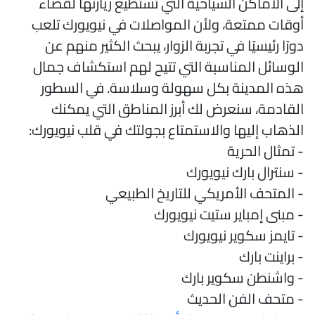
لى الأماكن السياحية التي تستطيع زيارتها لقضاء
وقات ممتعة، ولأن المواصلات في نيويورك تلعب
ورًا رئيسيًا في تجربة الزوار، يبحث الكثير منهم عن
لوسائل المناسبة التي تتيح لهم استكشاف جمال
ذه المدينة بكل سهولة وسلاسة. في السطور
لقادمة، سنعرض لك أبرز المناطق التي يمكنك
لذهاب إليها والاستمتاع بجولتك في قلب نيويورك:
 تمثال الحرية
 سنترال بارك نيويورك
 المتحف الأمريكي للتاريخ الطبيعي
 مبنى إمباير ستيت نيويورك
 تايمز سكوير نيويورك
 براينت بارك
 واشنطن سكوير بارك
 متحف الفن الحديث