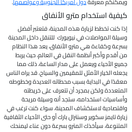
يمكنكم معرفة
دول أمريكا الجنوبية وعواصمها
.
يفية استخدام مترو الأنفاق
ذا كنت تخطط لزيارة هذه المدينة، فتعتبر أفضل
سيلة المواصلات في نيويورك للتنقل داخل المدينة
سرعة وكفاءة هي مترو الأنفاق، يعد هذا النظام
ن أقدم وأكبر أنظمة النقل في العالم، حيث يربط
ميع الأحياء ويعمل على مدار الساعة، ذلك مما
جعله الخيار الأمثل للمقيمين والسياح، قد يراه الناس
عقدًا في البداية بسبب محطاته العديدة وخطوطه
لمتعددة ولكن بمجرد أن تتعرف على خريطته
أساسيات استخدامه، ستجد أنه وسيلة مريحة
اقتصادية لاستكشاف المدينة، سواء كنت ترغب في
يارة تايمز سكوير وسنترال بارك أو حتى الأحياء الثقافية
لمتنوعة، سيأخذك المترو بسرعة دون عناء ليمنحك