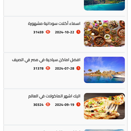
اسماء أكلات سودانية مشهورة
31459
2024-10-22
افضل اماكن سياحية في مصر في الصيف
أستراليا || أوقيانوسيا
12
31378
2024-07-28
اليك اشهر الماكولات في العالم
30324
2024-09-19
التراث والتقاليد
31