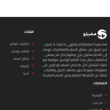
الفئات
اكتشف العالم
ا ستبدأ مغامراتكم وتنتهي بذكريات لا تُنسى.
ن فريق من عشاق السفر والمغامرات، نهدف
ثقافات وتجارب
ى تقديم محتوى ثري وملهم لكل من يسعى
نصائح السفر
كتشاف جمال هذا العالم الواسع. موقعنا هو
يلك الشامل لكل ما يخص السفر، ويحتوي على
إفريقيا
لومات متنوعة حول مختلف الدول والقارات،
آسيا
لاً عن الأنشطة المثيرة وحيل السفر المفيدة.
تصارات
الرئيسية
من نحن
كل القصص