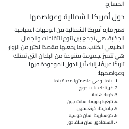
لمسارح.
ول أمريكا الشمالية وعواصمها
عتبر قارة أمريكا الشمالية من الوجهات السياحية
لجذابة، هي تجمع بين تنوع الثقافات والجمال
لطبيعي الخلاب، مما يجعلها مقصدًا لكثير من الزوار،
ي تتميز بجموعة متنوعة من البلدان التي تمتلك
اريخًا عريقًا، إليك أبرز الدول الموجودة فيها
عواصمها:
بنما: وهي عاصمتها مدينة بنما
غرينادا: سانت جورج
كوبا: هافانا
نتيغوا وبربودا: سانت جون
جامايكا: كينغستون
كوستاريكا: سان خوسيه
السلفادور: سان سلفادور