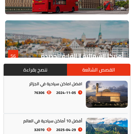
أمريكا الشمالية || القارة الجديدة
56
القصص الشائعة
ننصح بقراءة
افضل اماكن سياحية في الجزائر
76306
2024-11-05
أفضل 10 أماكن سياحية في العالم
أمريكا الجنوبية || القارة اللاتينية
12
32070
2025-04-29