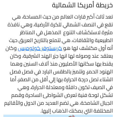
ريطة أمريكا الشمالية
عد ثالث أكبر قارات العالم من حيث المساحة، هي
قع في النصف الشمالي للكرة الأرضية، وهي نافذة
ثيرة لاستكشاف التنوع المذهل في المناظر
لطبيعية والثقافات، هي تتمتع بالتاريخ العريق حيث
نه أول مكتشف لها هو
كريستوفر كولومبس
وكان
عتقد عند وصوله لها انها جزر الهند الشرقية، وكان
قنط بها سكانها الأصليون منذ آلاف السنين وهما
لهنود الحمر، وتتميز بالطقس البارد في فصل فصل
لشتاء تصل درجة الحرارة بها إلي أقل من الصفر، أما
ي الصيف تكون دافئة ومعتدلة الحرارة، وهي
شكل لوحة فنية تعرض الشواطئ الساحرة وقمم
لجبال الشامخة، هي تضم العديد من الدول والأقاليم
لمختلفة التي بمكنك الذهاب إليها.