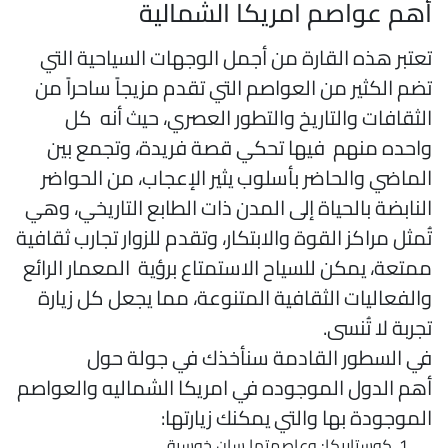
هم عواصم امريكا الشمالية
عتبر هذه القارة من أجمل الوجهات السياحية التي
ضم الكثير من العواصم التي تقدم مزيجاً ساحراً من
لثقافات والتاريخ والتطور العصري، حيث أنه كل
احده منهم فيها تحكي قصة فريدة، وتجمع بين
لماضي والحاضر بأسلوب يثير الإعجاب، من الحواضر
لنابضة بالحياة إلى المدن ذات الطابع التاريخي، وهي
ُمثل مراكز القوة والابتكار، وتقدم للزوار تجارب ثقافية
متعة، يمكن للسياح الاستمتاع برؤية المعمار الرائع
الفعاليات الثقافية المتنوعة، مما يجعل كل زيارة
جربة لا تُنسى.
ي السطور القادمة سنأخذك في جولة حول
هم الدول الموجوده في امريكا الشماليه والعواصم
لموجودة بها والتي يمكنك زيارتها:
كوستاريكا: وعاصمتها سان خوسية