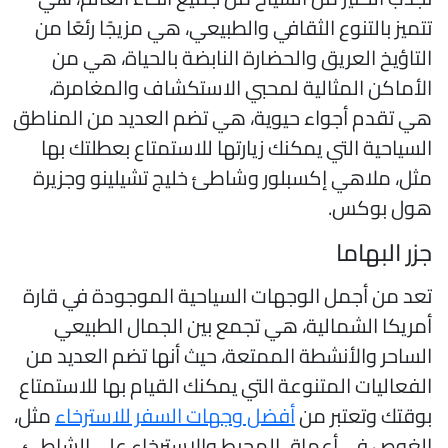
تميز بالتنوع الثقافي والطبيعي، هي مزيجًا رئعًا من
لتاؤيخ العريق والحضارة النابضة بالحياة، هي من
لأماكن المثالية لمحبي الاستكشاف والمغامرة،
ي تقدم أجواء حيوية، هي تضم العديد من المناطق
لسياحية التي يمكنك زيارتها للاستمتاع بعطلتك بها
ثل، ملاهي إكسبلور وشاطئ خليج تشيلينو وجزيرة
ول بوكس.
زر البهاما
عد من أجمل الوجهات السياحية الموجودة في قارة
مريكا الشمالية، هي تجمع بين الجمال الطبيعي
لساحر والأنشطة الممتعة، حيث أنها تضم العديد من
لفعاليات المتنوعة التي يمكنك القيام بها للاستمتاع
وقتك وتعتبر من
أفضل وجهات السفر للاسترخاء
مثل،
لغوص في أعماق المحيط والاسترخاء على الشاطئ،