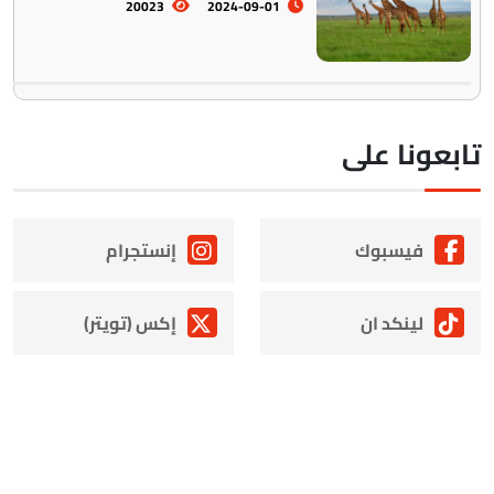
20023
2024-09-01
ابعونا على
فيسبوك
إنستجرام
لينكد ان
إكس (تويتر)