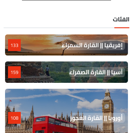
لفئات
إفريقيا || القارة السمراء
133
آسيا || القارة الصفراء
159
أوروبا || القارة العجوز
108