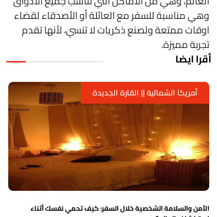
لعالم، وهي من الأماكن التي تناسب جميع الأذواق
هي مناسبة للسفر مع العائلة أو الأصدقاء لقضاء
وقات ممتعة ولصنع ذكريات لا تنسي، لأنها تقدم
جربة مميزة.
قرا ايضا
لقارة الجديدة
أمريكا الشمالية || ا
خلال السفر: كيف تحمي نفسك أثناء
تعرف على اماكن جميلة في