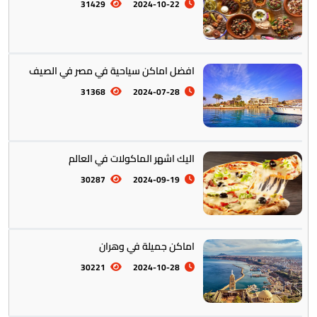
31429
2024-10-22
افضل اماكن سياحية في مصر في الصيف
أستراليا || أوقيانوسيا
12
31368
2024-07-28
اليك اشهر الماكولات في العالم
30287
2024-09-19
التراث والتقاليد
31
اماكن جميلة في وهران
30221
2024-10-28
المأكولات العالمية
60