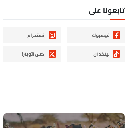
ابعونا على
فيسبوك
إنستجرام
لينكد ان
إكس (تويتر)