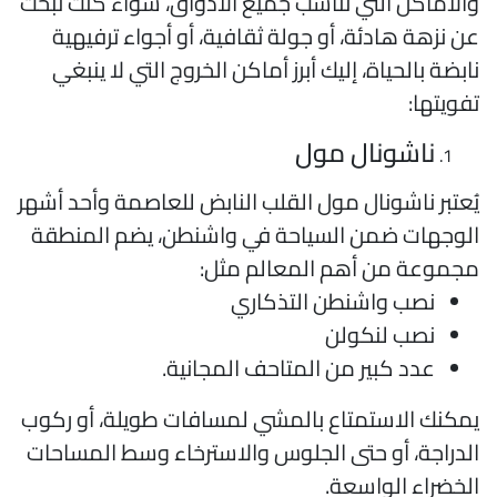
الأماكن التي تناسب جميع الأذواق، سواء كنت تبحث
ن نزهة هادئة، أو جولة ثقافية، أو أجواء ترفيهية
ابضة بالحياة، إليك أبرز أماكن الخروج التي لا ينبغي
فويتها:
ناشونال مول
ُعتبر ناشونال مول القلب النابض للعاصمة وأحد أشهر
لوجهات ضمن السياحة في واشنطن، يضم المنطقة
جموعة من أهم المعالم مثل:
نصب واشنطن التذكاري
نصب لنكولن
عدد كبير من المتاحف المجانية.
مكنك الاستمتاع بالمشي لمسافات طويلة، أو ركوب
لدراجة، أو حتى الجلوس والاسترخاء وسط المساحات
لخضراء الواسعة.