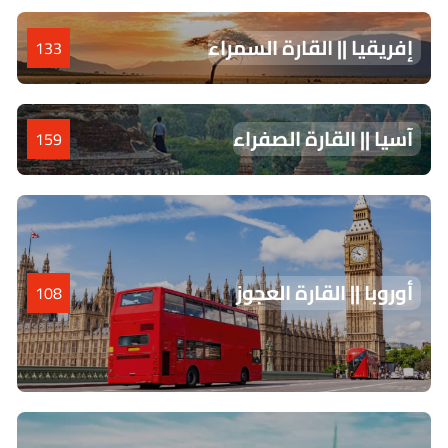
إفريقيا || القارة السمراء
133
آسيا || القارة الصفراء
159
أوروبا || القارة العجوز
108