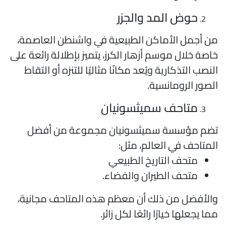
حوض المد والجزر
ن أجمل الأماكن الطبيعية في واشنطن العاصمة،
اصة خلال موسم أزهار الكرز، يتميز بإطلالة رائعة على
لنصب التذكارية ويُعد مكانًا مثاليًا للتنزه أو التقاط
لصور الرومانسية.
متاحف سميثسونيان
ضم مؤسسة سميثسونيان مجموعة من أفضل
لمتاحف في العالم، مثل:
متحف التاريخ الطبيعي
متحف الطيران والفضاء.
الأفضل من ذلك أن معظم هذه المتاحف مجانية،
ما يجعلها خيارًا رائعًا لكل زائر.