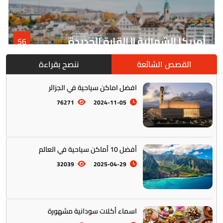
أمريكا الشمالية || القارة الجديدة
56
القصص الشائعة
ننصح بقراءة
افضل اماكن سياحية في الجزائر
76271
2024-11-05
أفضل 10 أماكن سياحية في العالم
أمريكا الجنوبية || القارة اللاتينية
12
32039
2025-04-29
اسماء أكلات سودانية مشهورة