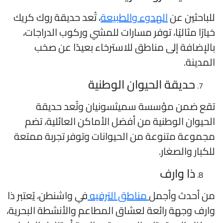
لباحثين عن
الهدوء والطبيعة
، تُعد حديقة روك كريك
يارًا مثاليًا، توفر مسارات للمشي وركوب الدراجات،
الإضافة إلى مناطق للاسترخاء بعيدًا عن صخب
لمدينة.
حديقة الحيوان الوطنية
قع ضمن مؤسسة سميثسونيان وتُعد حديقة
لحيوان الوطنية من أفضل الأماكن العائلية، تضم
جموعة متنوعة من الحيوانات وتوفر تجربة ممتعة
لكبار والصغار.
ذا وارف
ن أحدث وأجمل
مناطق الترفيه
في واشنطن، يُعتبر ذا
ارف وجهة رائعة لعشاق المطاعم والأنشطة البحرية،