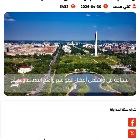
تقي محمد
2026-04-30
6432
السياحة في واشنطن أفضل المواسم وأهم المعالم ونصائح
السفر
رك هذة المداونة