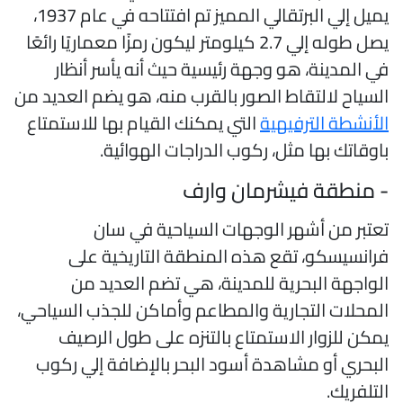
يميل إلي البرتقالي المميز تم افتتاحه في عام 1937،
يصل طوله إلي 2.7 كيلومتر ليكون رمزًا معماريًا رائعًا
ي المدينة، هو وجهة رئيسية حيث أنه يأسر أنظار
لسياح لالتقاط الصور بالقرب منه، هو يضم العديد من
لأنشطة الترفيهية
التي يمكنك القيام بها للاستمتاع
اوقاتك بها مثل، ركوب الدراجات الهوائية.
 منطقة فيشرمان وارف
عتبر من أشهر الوجهات السياحية في سان
رانسيسكو، تقع هذه المنطقة التاريخية على
لواجهة البحرية للمدينة، هي تضم العديد من
لمحلات التجارية والمطاعم وأماكن للجذب السياحي،
مكن للزوار الاستمتاع بالتنزه على طول الرصيف
لبحري أو مشاهدة أسود البحر بالإضافة إلي ركوب
لتلفريك.