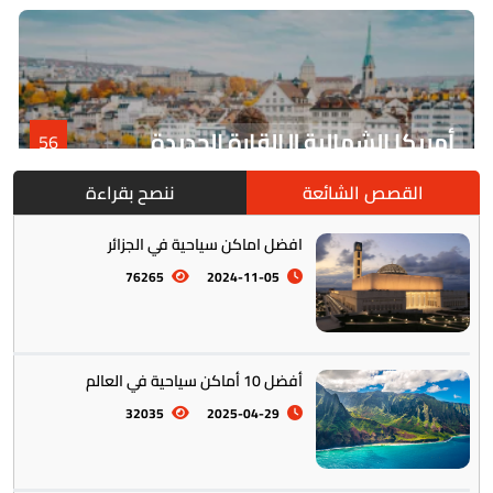
أمريكا الشمالية || القارة الجديدة
56
القصص الشائعة
ننصح بقراءة
افضل اماكن سياحية في الجزائر
76265
2024-11-05
أفضل 10 أماكن سياحية في العالم
أمريكا الجنوبية || القارة اللاتينية
12
32035
2025-04-29