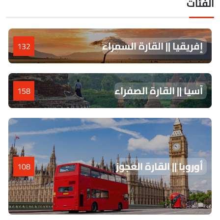
لفئات
إفريقيا || القارة السمراء
132
آسيا || القارة الصفراء
158
أوروبا || القارة العجوز
108