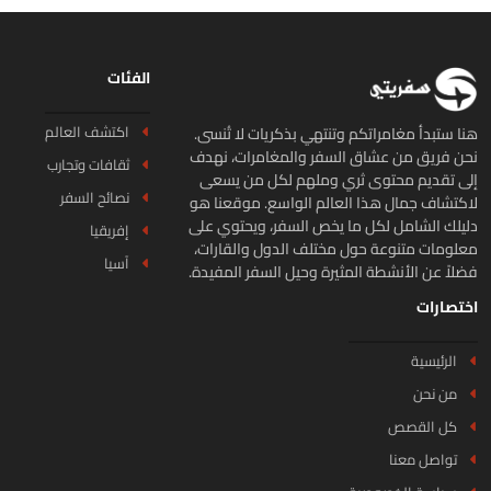
الفئات
اكتشف العالم
ا ستبدأ مغامراتكم وتنتهي بذكريات لا تُنسى.
ن فريق من عشاق السفر والمغامرات، نهدف
ثقافات وتجارب
ى تقديم محتوى ثري وملهم لكل من يسعى
نصائح السفر
كتشاف جمال هذا العالم الواسع. موقعنا هو
يلك الشامل لكل ما يخص السفر، ويحتوي على
إفريقيا
لومات متنوعة حول مختلف الدول والقارات،
آسيا
لاً عن الأنشطة المثيرة وحيل السفر المفيدة.
تصارات
الرئيسية
من نحن
كل القصص
تواصل معنا