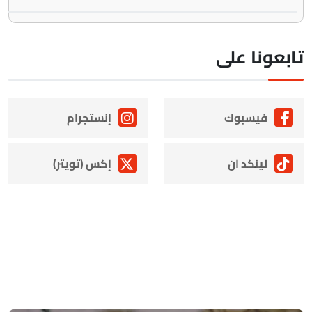
ابعونا على
فيسبوك
إنستجرام
لينكد ان
إكس (تويتر)