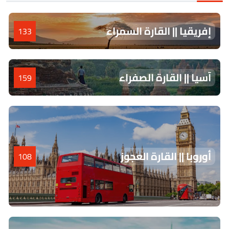
إفريقيا || القارة السمراء
133
آسيا || القارة الصفراء
159
أوروبا || القارة العجوز
108