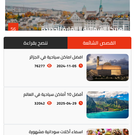
أمريكا الشمالية || القارة الجديدة
56
القصص الشائعة
ننصح بقراءة
افضل اماكن سياحية في الجزائر
76277
2024-11-05
أفضل 10 أماكن سياحية في العالم
أمريكا الجنوبية || القارة اللاتينية
12
32042
2025-04-29
اسماء أكلات سودانية مشهورة