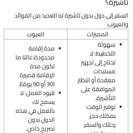
أشيرة؟
لسفر إلى دول بدون تاشيرة له العديد من الفوائد
العيوب:
المميزات
العيوب
سهولة
مدة إقامة
التخطيط: لا
محدودة:غالبًا ما
تحتاج إلى تجهيز
تكون مدة
مستندات
الإقامة قصيرة
معقدة أو انتظار
(30 أو 90 يومًا).
الموافقة على
قيود العمل: لا
التأشيرة.
يسمح لك
توفير الوقت:
بالعمل في هذه
يمكنك حجز
الدول بدون
رحلتك والسفر
تصريح خاص.