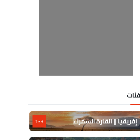
فئات
إفريقيا || القارة السمراء
133