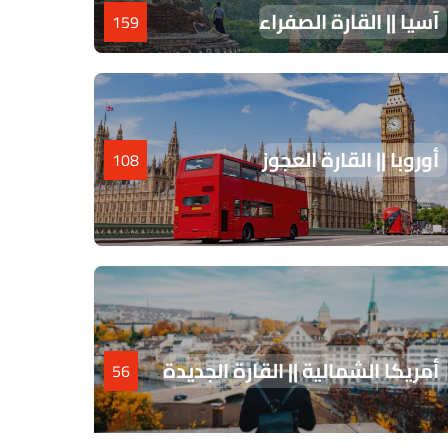
آسيا || القارة الصفراء
159
أوروبا || القارة العجوز
108
أمريكا الشمالية || القارة الجديدة
56