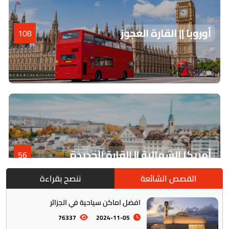
أوروبا || القارة العجوز
108
أمريكا الشمالية || القارة الجديدة
56
القصص الشائعة
ننصح بقراءة
افضل اماكن سياحية في الجزائر
76337
2024-11-05