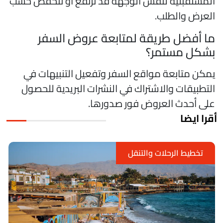
لمستقبلية لنفس الوجهة قد ترتفع أو تنخفض حسب
لعرض والطلب.
ا أفضل طريقة لمتابعة عروض السفر
شكل مستمر؟
مكن متابعة مواقع السفر وتفعيل التنبيهات في
لتطبيقات والاشتراك في النشرات البريدية للحصول
لى أحدث العروض فور صدورها.
قرا ايضا
 الرحلات والتنقل
تخطيط