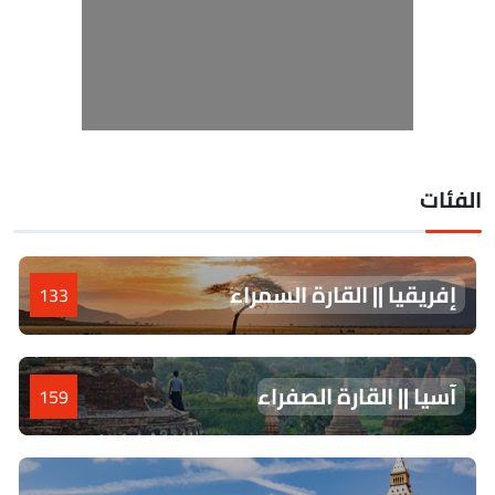
لفئات
إفريقيا || القارة السمراء
133
آسيا || القارة الصفراء
159