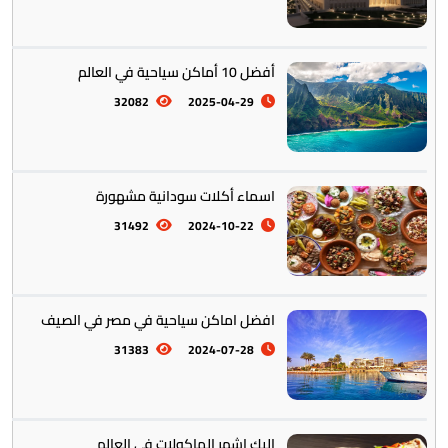
أفضل 10 أماكن سياحية في العالم
أمريكا الجنوبية || القارة اللاتينية
12
32082
2025-04-29
اسماء أكلات سودانية مشهورة
31492
2024-10-22
افضل اماكن سياحية في مصر في الصيف
أستراليا || أوقيانوسيا
12
31383
2024-07-28
اليك اشهر الماكولات في العالم