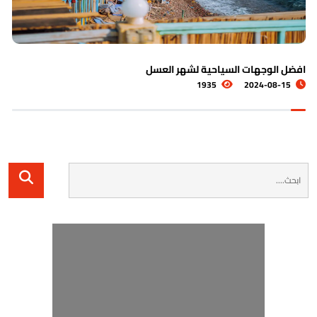
هات السياحية لشهر العسل
أفضل وجها
-08-20
1935
2024