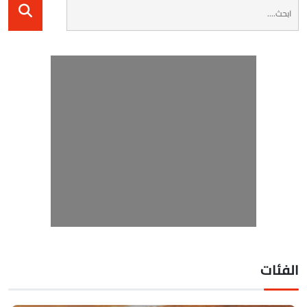
لفئات