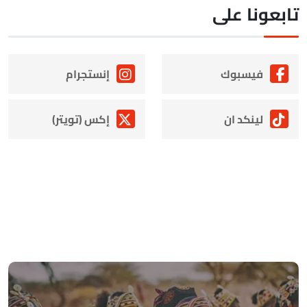
ابعونا على
فيسبوك
إنستجرام
لينكد ان
إكس (تويتر)