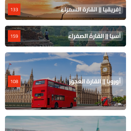
إفريقيا || القارة السمراء
133
آسيا || القارة الصفراء
159
أوروبا || القارة العجوز
108