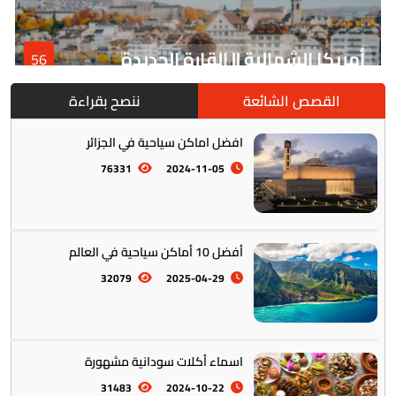
أمريكا الشمالية || القارة الجديدة
56
القصص الشائعة
ننصح بقراءة
افضل اماكن سياحية في الجزائر
76331
2024-11-05
أفضل 10 أماكن سياحية في العالم
أمريكا الجنوبية || القارة اللاتينية
12
32079
2025-04-29
اسماء أكلات سودانية مشهورة
31483
2024-10-22