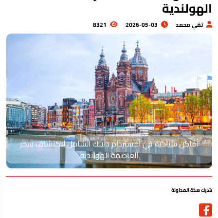
لهولندية
تقي محمد
2026-05-03
8321
أماكن سياحية في أمستردام دليلك الشامل لاكتشاف سحر
العاصمة الهولندية
رك هذة المداونة