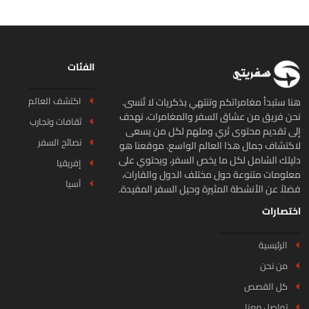
الفئات
اكتشف العالم
ا ستبدأ مغامراتكم وتنتهي بذكريات لا تُنسى.
ن فريق من عشاق السفر والمغامرات، نهدف
ثقافات وتجارب
ى تقديم محتوى ثري وملهم لكل من يسعى
نصائح السفر
كتشاف جمال هذا العالم الواسع. موقعنا هو
يلك الشامل لكل ما يخص السفر، ويحتوي على
إفريقيا
لومات متنوعة حول مختلف الدول والقارات،
آسيا
لاً عن الأنشطة المثيرة وحيل السفر المفيدة.
تصارات
الرئيسية
من نحن
كل القصص
تواصل معنا