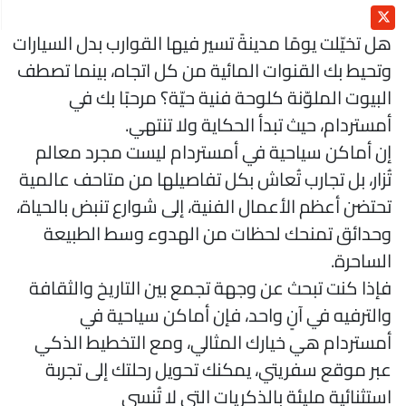
ل تخيّلت يومًا مدينةً تسير فيها القوارب بدل السيارات
تحيط بك القنوات المائية من كل اتجاه، بينما تصطف
لبيوت الملوّنة كلوحة فنية حيّة؟ مرحبًا بك في
مستردام، حيث تبدأ الحكاية ولا تنتهي.
ن أماكن سياحية في أمستردام ليست مجرد معالم
ُزار، بل تجارب تُعاش بكل تفاصيلها من متاحف عالمية
حتضن أعظم الأعمال الفنية، إلى شوارع تنبض بالحياة،
حدائق تمنحك لحظات من الهدوء وسط الطبيعة
لساحرة.
إذا كنت تبحث عن وجهة تجمع بين التاريخ والثقافة
الترفيه في آنٍ واحد، فإن أماكن سياحية في
مستردام هي خيارك المثالي، ومع التخطيط الذكي
بر موقع سفريتي، يمكنك تحويل رحلتك إلى تجربة
ستثنائية مليئة بالذكريات التي لا تُنسى