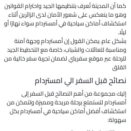
ما أن المدينة تُعرف بتنظيمها الجيد واحترام القوانين
هو ما ينعكس على شعور الأمان لدى الزائرين أثناء
ستكشاف أماكن سياحية في أمستردام سواء نهارًا أو
يلًا.
شكل عام، يمكن القول إن أمستردام وجهة آمنة
مناسبة للعائلات والشباب، خاصة مع التخطيط الجيد
لرحلة عبر موقع سفريتي لضمان تجربة سفر خالية من
لقلق
صائح قبل السفر الي امستردام
ليك مجموعة من أهم النصائح قبل السفر إلى
مستردام لتستمتع برحلة مريحة ومميزة وتتمكن من
ستكشاف أفضل أماكن سياحية في أمستردام بكل
هولة: