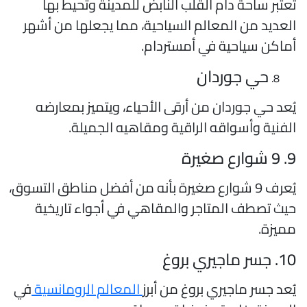
ُعتبر ساحة دام القلب النابض للمدينة وتُحيط بها
لعديد من المعالم السياحية، مما يجعلها من أشهر
ماكن سياحية في أمستردام.
حي جوردان
ُعد حي جوردان من أرقى الأحياء، ويتميز بمعارضه
لفنية وأسواقه الراقية ومقاهيه الجميلة.
شوارع صغيرة
يُعرف 9 شوارع صغيرة بأنه من أفضل مناطق التسوق،
يث تصطف المتاجر والمقاهي في أجواء تاريخية
ميزة.
 جسر ماجيري بروغ
ُعد جسر ماجيري بروغ من أبرز
المعالم الرومانسية
في