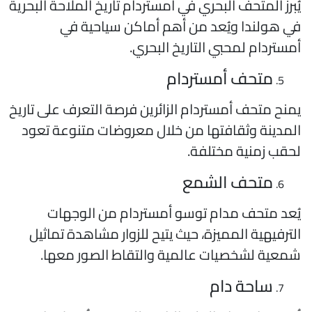
ُبرز المتحف البحري في أمستردام تاريخ الملاحة البحرية
ي هولندا ويُعد من أهم أماكن سياحية في
مستردام لمحبي التاريخ البحري.
متحف أمستردام
منح متحف أمستردام الزائرين فرصة التعرف على تاريخ
لمدينة وثقافتها من خلال معروضات متنوعة تعود
حقب زمنية مختلفة.
متحف الشمع
ُعد متحف مدام توسو أمستردام من الوجهات
لترفيهية المميزة، حيث يتيح للزوار مشاهدة تماثيل
معية لشخصيات عالمية والتقاط الصور معها.
ساحة دام