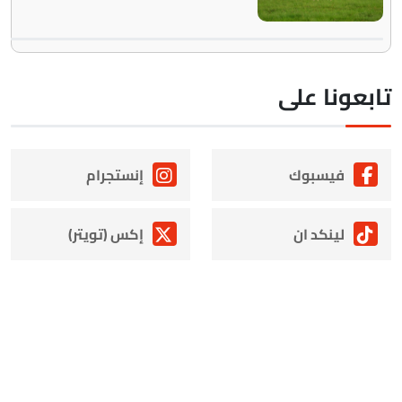
ابعونا على
فيسبوك
إنستجرام
لينكد ان
إكس (تويتر)