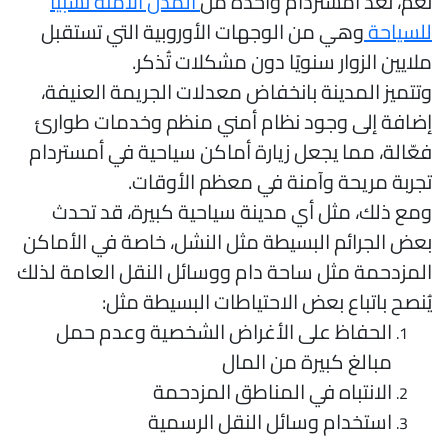
عم، تُعد أمستردام واحدة من
المدن الآمنة نسبيًا
لسياحة
وهي من الوجهات الأوروبية التي تستقبل
لايين الزوار سنويًا دون مشكلات تُذكر.
تتميز المدينة بانخفاض معدلات الجريمة العنيفة،
ضافة إلى وجود نظام أمني منظم وخدمات طوارئ
عّالة، مما يجعل زيارة أماكن سياحية في أمستردام
جربة مريحة وآمنة في معظم الأوقات.
مع ذلك، مثل أي مدينة سياحية كبيرة، قد تحدث
عض الجرائم البسيطة مثل النشل، خاصة في الأماكن
لمزدحمة مثل ساحة دام ووسائل النقل العامة لذلك
ُنصح باتباع بعض الاحتياطات البسيطة مثل:
الحفاظ على الأغراض الشخصية وعدم حمل
مبالغ كبيرة من المال
الانتباه في المناطق المزدحمة
استخدام وسائل النقل الرسمية