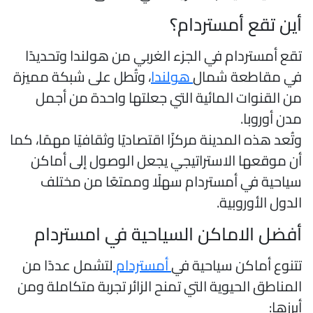
ين تقع أمستردام؟
قع أمستردام في الجزء الغربي من هولندا وتحديدًا
ي مقاطعة شمال
هولندا
، وتُطل على شبكة مميزة
ن القنوات المائية التي جعلتها واحدة من أجمل
دن أوروبا.
تُعد هذه المدينة مركزًا اقتصاديًا وثقافيًا مهمًا، كما
ن موقعها الاستراتيجي يجعل الوصول إلى أماكن
ياحية في أمستردام سهلًا وممتعًا من مختلف
لدول الأوروبية.
فضل الاماكن السياحية في امستردام
تنوع أماكن سياحية في
أمستردام
لتشمل عددًا من
لمناطق الحيوية التي تمنح الزائر تجربة متكاملة ومن
برزها: