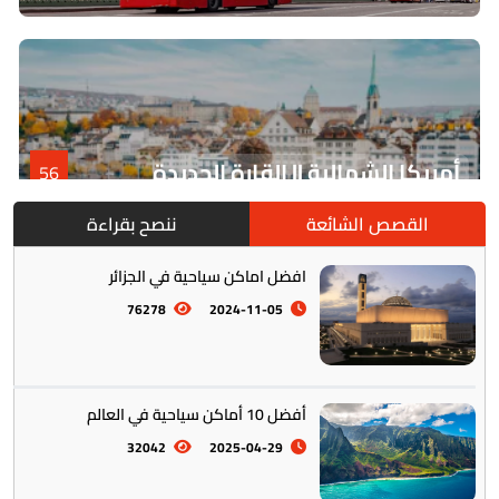
أمريكا الشمالية || القارة الجديدة
56
القصص الشائعة
ننصح بقراءة
افضل اماكن سياحية في الجزائر
76278
2024-11-05
أفضل 10 أماكن سياحية في العالم
أمريكا الجنوبية || القارة اللاتينية
12
32042
2025-04-29