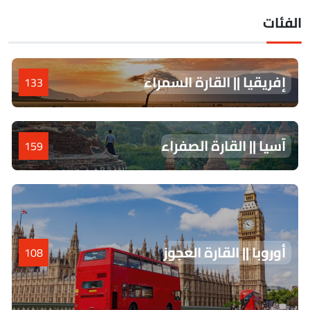
لفئات
إفريقيا || القارة السمراء
133
آسيا || القارة الصفراء
159
أوروبا || القارة العجوز
108