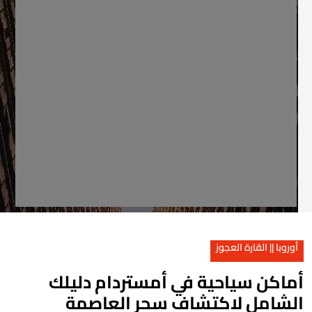
أوروبا || القارة العجوز
ماكن سياحية في أمستردام دليلك
لشامل لاكتشاف سحر العاصمة