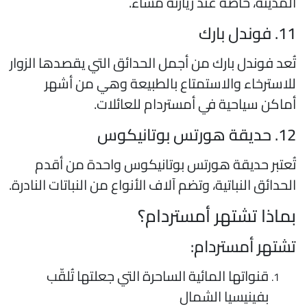
لمدينة، خاصة عند زيارته مساءً.
 فوندل بارك
ُعد فوندل بارك من أجمل الحدائق التي يقصدها الزوار
لاسترخاء والاستمتاع بالطبيعة وهي من أشهر
ماكن سياحية في أمستردام للعائلات.
حديقة هورتس بوتانيكوس
ُعتبر حديقة هورتس بوتانيكوس واحدة من أقدم
لحدائق النباتية، وتضم آلاف الأنواع من النباتات النادرة.
ماذا تشتهر أمستردام؟
شتهر أمستردام:
قنواتها المائية الساحرة التي جعلتها تُلقّب
بفينيسيا الشمال