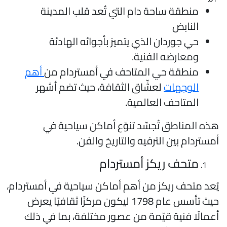
منطقة ساحة دام التي تُعد قلب المدينة
النابض
حي جوردان الذي يتميز بأجوائه الهادئة
ومعارضه الفنية.
منطقة حي المتاحف في أمستردام من
أهم
الوجهات
لعشّاق الثقافة، حيث تضم أشهر
المتاحف العالمية.
ذه المناطق تُجسّد تنوّع أماكن سياحية في
مستردام بين الترفيه والتاريخ والفن.
متحف ريكز أمستردام
ُعد متحف ريكز من أهم أماكن سياحية في أمستردام،
حيث تأسس عام 1798 ليكون مركزًا ثقافيًا يعرض
عمالًا فنية قيّمة من عصور مختلفة، بما في ذلك