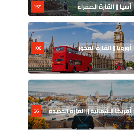
آسيا || القارة الصفراء
159
أوروبا || القارة العجوز
108
أمريكا الشمالية || القارة الجديدة
56