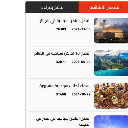
القصص الشائعة
ننصح بقراءة
افضل اماكن سياحية في الجزائر
76309
2024-11-05
أمريكا الجنوبية || القارة اللاتينية
12
أفضل 10 أماكن سياحية في العالم
32071
2025-04-29
اسماء أكلات سودانية مشهورة
31468
2024-10-22
أستراليا || أوقيانوسيا
12
افضل اماكن سياحية في مصر في
الصيف