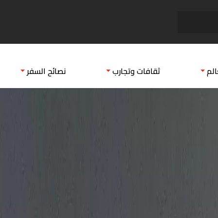
فندق سافوى شرم الشيخ
أين ت
الم
ثقافات وتجارب
نصائح السفر