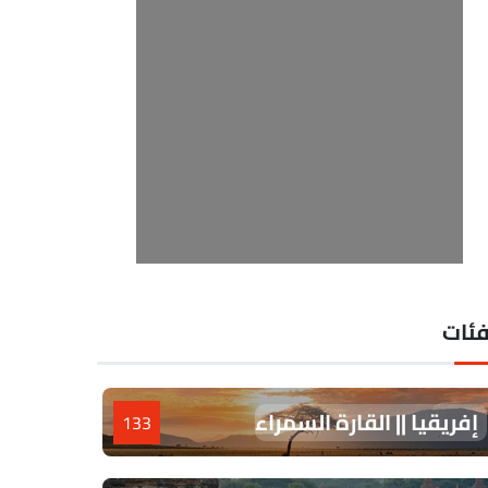
فئات
إفريقيا || القارة السمراء
133